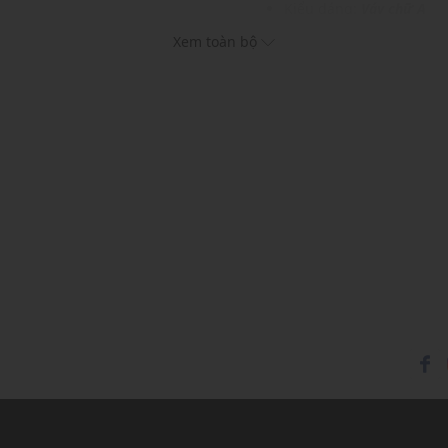
Kiểu dáng:
Váy chữ A
ển
Màu sắc: Navy
Xem toàn bộ
m nhấn
Chất liệu: 100% Cotton
Họa tiết: Hoa lá, Sọc
Thích hợp mặc trong các d
Xu hướng theo mùa: Sử 