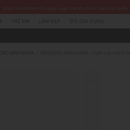
Nhập mã MSOPAY100: giảm ngay 10% khi thanh toán trực tuyến
Nhập mã: MSOXINCHAO - Giảm 10% đơn đầu cho thành viên mới!
M
TRẺ EM
LÀM ĐẸP
ĐỒ GIA DỤNG
Nhập mã MSOPAY100: giảm ngay 10% khi thanh toán trực tuyến
Nhập mã: MSOXINCHAO - Giảm 10% đơn đầu cho thành viên mới!
KEND MAX MARA
WEEKEND MAX MARA - Chân váy chữ A m
...
...
...