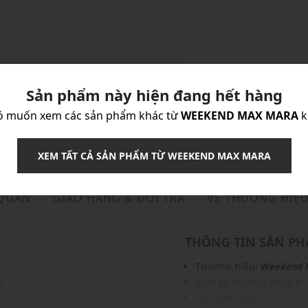
Sản phẩm này hiện đang hết hàng
ó muốn xem các sản phẩm khác từ
WEEKEND MAX MARA
k
XEM TẤT CẢ SẢN PHẨM TỪ WEEKEND MAX MARA
 QUẢN
GIAO HÀNG & ĐỔI TRẢ
VỀ THƯƠNG HIỆ
THÔNG TIN SẢN P
Thương hiệu:
Weekend 
n
Xuất xứ thương hiệu: Ý
c
Giới tính: Nữ