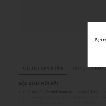
Bạn c
CHI TIẾT SẢN PHẨM
THÔNG TIN BẢO
ĐẶC ĐIỂM NỔI BẬT
Thiết kế chân váy midi dáng xòe phong cách nữ tính
Thân váy xếp li giúp váy tạo độ rũ mềm khi di chuyể
Chất liệu thoáng mát tạo cảm giác thoải mái khi mặ