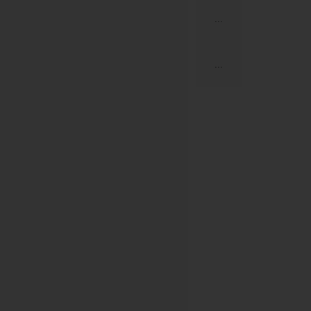
...
...