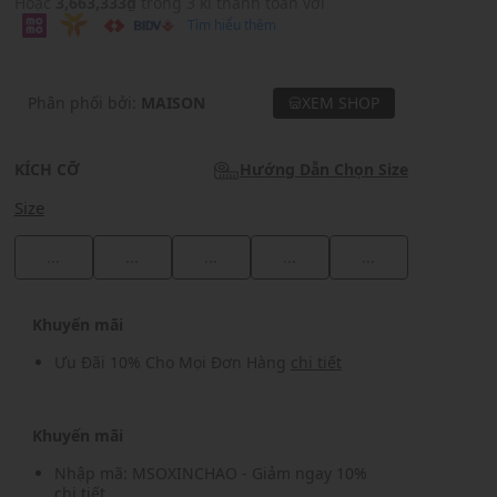
Hoặc
3,663,333₫
trong 3 kì thanh toán với
Tìm hiểu thêm
Phân phối bởi:
MAISON
XEM SHOP
KÍCH CỠ
Hướng Dẫn Chọn Size
Size
...
...
...
...
...
Khuyến mãi
Ưu Đãi 10% Cho Mọi Đơn Hàng
chi tiết
Khuyến mãi
Nhập mã: MSOXINCHAO - Giảm ngay 10%
chi tiết