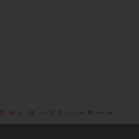
ịp: Đi chơi, đi làm, du lịch....
dụng được tất cả các mùa trong năm
|
|