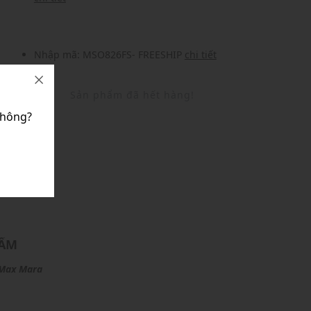
Nhập mã: MSO826FS- FREESHIP
chi tiết
Sản phẩm đã hết hàng!
hông?
U
HẨM
Max Mara