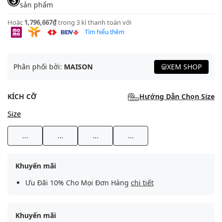
sản phẩm
Hoặc
1,796,667₫
trong 3 kì thanh toán với
Tìm hiểu thêm
Phân phối bởi:
MAISON
XEM SHOP
KÍCH CỠ
Hướng Dẫn Chọn Size
Size
...
...
...
...
Khuyến mãi
Ưu Đãi 10% Cho Mọi Đơn Hàng
chi tiết
Khuyến mãi