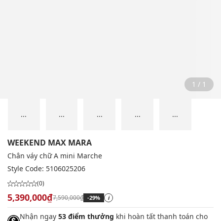
1 / 1
...
...
...
...
...
WEEKEND MAX MARA
Chân váy chữ A mini Marche
Style Code:
5106025206
(0)
5,390,000₫
7,590,000₫
-29%
i
Nhận ngay
53 điểm thưởng
khi hoàn tất thanh toán cho