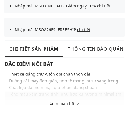
Nhập mã: MSOXINCHAO - Giảm ngay 10%
chi tiết
Nhập mã: MSO826FS- FREESHIP
chi tiết
CHI TIẾT SẢN PHẨM
THÔNG TIN BẢO QUẢN
ĐẶC ĐIỂM NỔI BẬT
Thiết kế dáng chữ A tôn đôi chân thon dài
Đường cắt may đơn giản, tinh tế mang lại sự sang trọng
Chất liệu dạ mềm mại, giữ phom dáng chuẩn
Tông màu xám trung tính, phù hợp xu hướng minimalism
Dễ phối cùng boots hoặc giày cao gót tạo điểm nhấn
Xem toàn bộ
THÔNG TIN SẢN PHẨM
Thương hiệu:
Weekend Max Mara
Xuất xứ thương hiệu: Ý