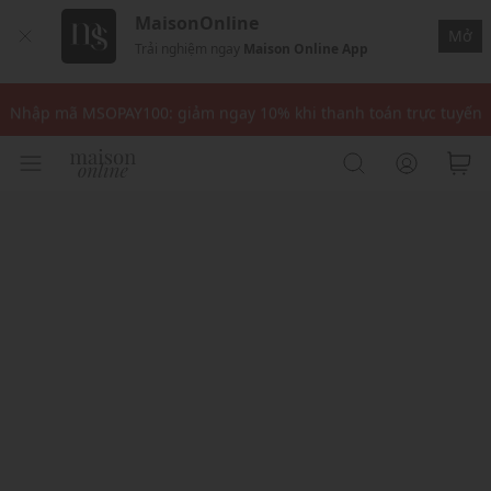
MaisonOnline
Mở
Trải nghiệm ngay
Maison Online App
Nhập mã: MSOXINCHAO - Giảm 10% đơn đầu cho thành viên mới!
Nhập mã MSOPAY100: giảm ngay 10% khi thanh toán trực tuyến
Nhập mã: MSOXINCHAO - Giảm 10% đơn đầu cho thành viên mới!
Nhập mã MSOPAY100: giảm ngay 10% khi thanh toán trực tuyến
Nhập mã: MSOXINCHAO - Giảm 10% đơn đầu cho thành viên mới!