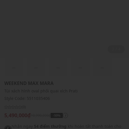
2 / 4
...
...
...
...
...
WEEKEND MAX MARA
Túi xách hình oval phối quai xích Prati
Style Code:
5511035406
(0)
5,490,000₫
10,990,000₫
-50%
i
Nhận ngay
54 điểm thưởng
khi hoàn tất thanh toán cho