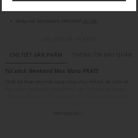
Nhập mã: MSO826FS- FREESHIP
chi tiết
Sản phẩm đã hết hàng!
CHI TIẾT SẢN PHẨM
THÔNG TIN BẢO QUẢN
Túi xách
Weekend Max Mara
PRATI
Chiếc túi Prati như một nàng công chúa nhỏ bé, ẩn chứa vẻ
đẹp quyền quý trong từng đường nét. Chất liệu da Nappa
mềm mại, óng ánh như lụa sẽ ôm trọn những vật dụng quý
giá của bạn. Chiếc khóa cài hình con bướm tinh xảo như một
vương miện nhỏ, tô điểm thêm vẻ đẹp sang trọng cho chiếc
Xem toàn bộ
túi. Với dây đeo xích thanh mảnh, Prati sẽ biến bạn trở thành
tâm điểm của mọi ánh nhìn.
ĐẶC ĐIỂM NỔI BẬT