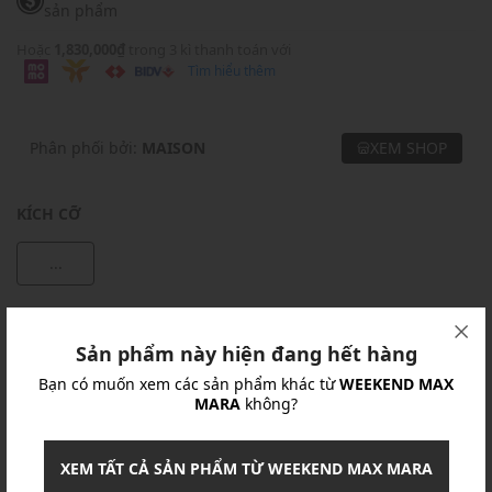
sản phẩm
Hoặc
1,830,000₫
trong 3 kì thanh toán với
Tìm hiểu thêm
Phân phối bởi:
MAISON
XEM SHOP
KÍCH CỠ
...
Khuyến mãi
Sản phẩm này hiện đang hết hàng
Ưu Đãi 10% Cho Mọi Đơn Hàng
chi tiết
Bạn có muốn xem các sản phẩm khác từ
WEEKEND MAX
MARA
không?
Khuyến mãi
XEM TẤT CẢ SẢN PHẨM TỪ WEEKEND MAX MARA
Nhập mã: MSOXINCHAO - Giảm ngay 10%
chi tiết