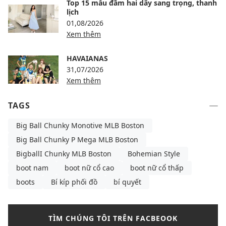
Top 15 mẫu đầm hai dây sang trọng, thanh
lịch
01,08/2026
Xem thêm
HAVAIANAS
31,07/2026
Xem thêm
TAGS
Big Ball Chunky Monotive MLB Boston
Big Ball Chunky P Mega MLB Boston
BigballI Chunky MLB Boston
Bohemian Style
boot nam
boot nữ cổ cao
boot nữ cổ thấp
boots
Bí kíp phối đồ
bí quyết
TÌM CHÚNG TÔI TRÊN FACBEOOK