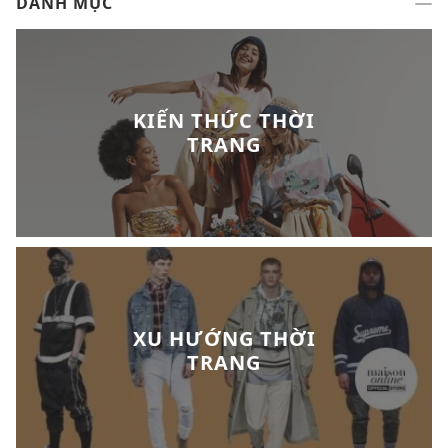
DANH MỤC
KIẾN THỨC THỜI
TRANG
XU HƯỚNG THỜI
TRANG