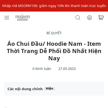
Nhập mã: MSOXINCHAO - Giảm 10% đơn đầu cho thành viên mới!
Nhập mã MSOPAY100: giảm ngay 10% khi thanh toán trực tuyến
Nhập mã: MSOXINCHAO - Giảm 10% đơn đầu cho thành viên mới!
BÍ QUYẾT
Áo Chui Đầu/ Hoodie Nam - Item
Thời Trang Dễ Phối Đồ Nhất Hiện
Nay
0 bình luận
27.05.2023
Các nội dung chính
[
Hiện
]