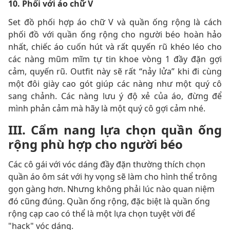
10. Phối với áo chữ V
Set đồ phối hợp áo chữ V và quần ống rộng là cách
phối đồ với quần ống rộng cho người béo hoàn hảo
nhất, chiếc áo cuốn hút và rất quyến rũ khéo léo cho
các nàng mũm mĩm tự tin khoe vòng 1 đầy đặn gợi
cảm, quyến rũ. Outfit này sẽ rất “nảy lửa” khi đi cùng
một đôi giày cao gót giúp các nàng như một quý cô
sang chảnh. Các nàng lưu ý độ xẻ của áo, đừng để
mình phản cảm mà hãy là một quý cô gợi cảm nhé.
III. Cẩm nang lựa chọn quần ống
rộng phù hợp cho người béo
Các cô gái với vóc dáng đầy đặn thường thích chọn
quần áo ôm sát với hy vọng sẽ làm cho hình thể trông
gọn gàng hơn. Nhưng không phải lúc nào quan niệm
đó cũng đúng. Quần ống rộng, đặc biệt là quần ống
rộng cạp cao có thể là một lựa chọn tuyệt vời để
"hack" vóc dáng.