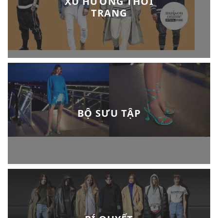
XU HƯỚNG THỜI
TRANG
BỘ SƯU TẬP