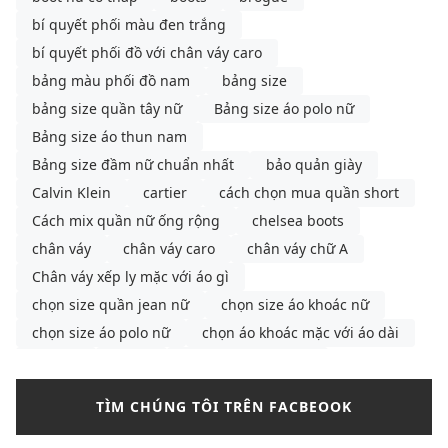
bí quyết phối màu đen trắng
bí quyết phối đồ với chân váy caro
bảng màu phối đồ nam
bảng size
bảng size quần tây nữ
Bảng size áo polo nữ
Bảng size áo thun nam
Bảng size đầm nữ chuẩn nhất
bảo quản giày
Calvin Klein
cartier
cách chọn mua quần short
Cách mix quần nữ ống rộng
chelsea boots
chân váy
chân váy caro
chân váy chữ A
Chân váy xếp ly mặc với áo gì
chọn size quần jean nữ
chọn size áo khoác nữ
chọn size áo polo nữ
chọn áo khoác mặc với áo dài
COACH
cà vạt
các kiểu sơ mi nam
cách buộc dây giày
cách chọn size áo khoác nam
TÌM CHÚNG TÔI TRÊN FACBEOOK
cách chọn size áo polo nữ
cách chọn size áo sơ mi nữ