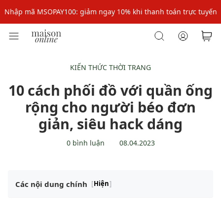
Nhập mã MSOPAY100: giảm ngay 10% khi thanh toán trực tuyến
Nhập mã: MSOXINCHAO - Giảm 10% đơn đầu cho thành viên mới!
Nhập mã MSOPAY100: giảm ngay 10% khi thanh toán trực tuyến
Nhập mã: MSOXINCHAO - Giảm 10% đơn đầu cho thành viên mới!
KIẾN THỨC THỜI TRANG
10 cách phối đồ với quần ống
rộng cho người béo đơn
giản, siêu hack dáng
0 bình luận
08.04.2023
Các nội dung chính
[
Hiện
]