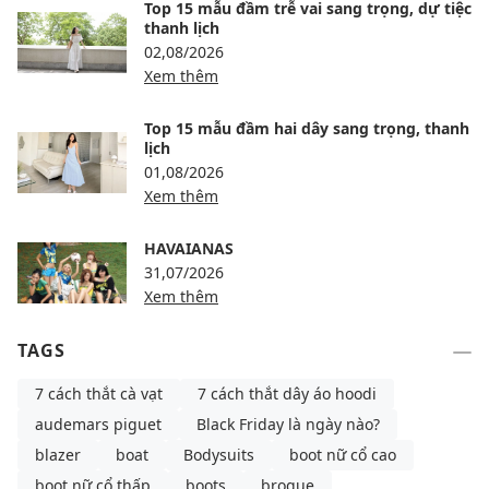
Top 15 mẫu đầm trễ vai sang trọng, dự tiệc
thanh lịch
02,08/2026
Xem thêm
Top 15 mẫu đầm hai dây sang trọng, thanh
lịch
01,08/2026
Xem thêm
HAVAIANAS
31,07/2026
Xem thêm
TAGS
7 cách thắt cà vạt
7 cách thắt dây áo hoodi
audemars piguet
Black Friday là ngày nào?
blazer
boat
Bodysuits
boot nữ cổ cao
boot nữ cổ thấp
boots
brogue