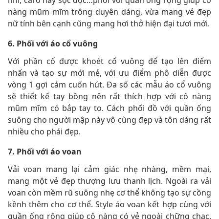
nàng mũm mĩm trông duyên dáng, vừa mang vẻ đẹp
nữ tính bên cạnh cũng mang hơi thở hiện đại tươi mới.
6. Phối với áo cổ vuông
Với phần cổ được khoét cổ vuông để tạo lên điểm
nhấn và tạo sự mới mẻ, với ưu điểm phô diễn được
vòng 1 gợi cảm cuốn hút. Đa số các mẫu áo cổ vuông
sẽ thiết kế tay bồng nên rất thích hợp với cô nàng
mũm mĩm có bắp tay to. Cách phối đồ với quần ống
suông cho người mập này vô cùng đẹp và tôn dáng rất
nhiều cho phái đẹp.
7. Phối với áo voan
Vải voan mang lại cảm giác nhẹ nhàng, mềm mại,
mang một vẻ đẹp thượng lưu thanh lịch. Ngoài ra vải
voan còn mềm rũ suông nhẹ cơ thể không tạo sự cồng
kềnh thêm cho cơ thể. Style áo voan kết hợp cùng với
quần ống rộng giúp cô nàng có vẻ ngoài chững chạc,