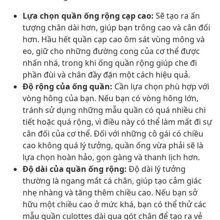
Lựa chọn quần ống rộng cạp cao:
Sẽ tạo ra ấn
tượng chân dài hơn, giúp bạn trông cao và cân đối
hơn. Hầu hết quần cạp cao ôm sát vùng mông và
eo, giữ cho những đường cong của cơ thể được
nhấn nhá, trong khi ống quần rộng giúp che đi
phần đùi và chân đầy đặn một cách hiệu quả.
Độ rộng của ống quần:
Cần lựa chọn phù hợp với
vòng hông của bạn. Nếu bạn có vòng hông lớn,
tránh sử dụng những mẫu quần có quá nhiều chi
tiết hoặc quá rộng, vì điều này có thể làm mất đi sự
cân đối của cơ thể. Đối với những cô gái có chiều
cao không quá lý tưởng, quần ống vừa phải sẽ là
lựa chọn hoàn hảo, gọn gàng và thanh lịch hơn.
Độ dài của quần ống rộng:
Độ dài lý tưởng
thường là ngang mắt cá chân, giúp tạo cảm giác
nhẹ nhàng và tăng thêm chiều cao. Nếu bạn sở
hữu một chiều cao ở mức khá, bạn có thể thử các
mẫu quần culottes dài qua gót chân để tạo ra vẻ