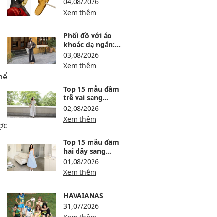
04,08/2026
Xem thêm
Phối đồ với áo
khoác dạ ngắn:
12 công thức ấm,
03,08/2026
gọn và sang
Xem thêm
hể
Top 15 mẫu đầm
trễ vai sang
trọng, dự tiệc
02,08/2026
thanh lịch
Xem thêm
ợc
Top 15 mẫu đầm
hai dây sang
trọng, thanh lịch
01,08/2026
Xem thêm
HAVAIANAS
31,07/2026
Xem thêm