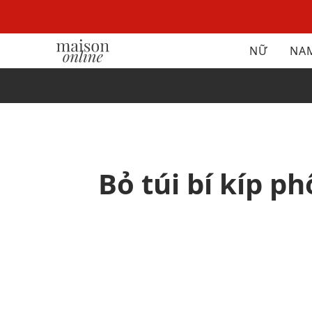
NỮ
NA
Bỏ túi bí kíp p