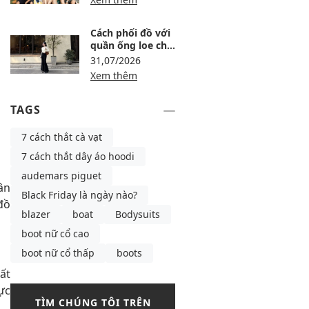
Cách phối đồ với
quần ống loe cho
người lùn: 8 công
31,07/2026
thức tôn dáng
Xem thêm
TAGS
7 cách thắt cà vạt
7 cách thắt dây áo hoodi
audemars piguet
ân
Black Friday là ngày nào?
đồ
blazer
boat
Bodysuits
boot nữ cổ cao
boot nữ cổ thấp
boots
ất
ực
TÌM CHÚNG TÔI TRÊN