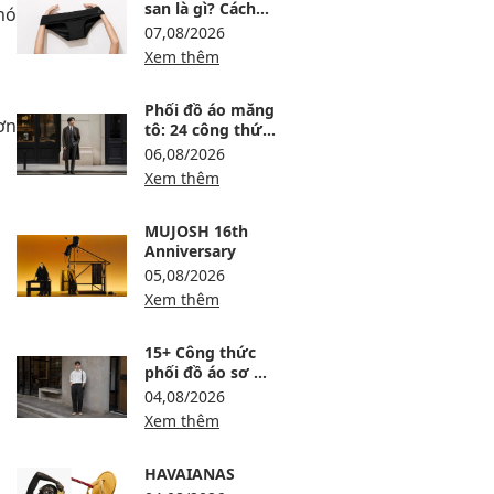
san là gì? Cách
hó
dùng, ưu nhược
07,08/2026
điểm và lưu ý khi
Xem thêm
chọn
Phối đồ áo măng
ơn
tô: 24 công thức
sang, ấm và
06,08/2026
không bị nuốt
Xem thêm
dáng
MUJOSH 16th
Anniversary
05,08/2026
Xem thêm
15+ Công thức
phối đồ áo sơ mi
trắng nam lịch
04,08/2026
lãm, trẻ và dễ
Xem thêm
mặc
HAVAIANAS