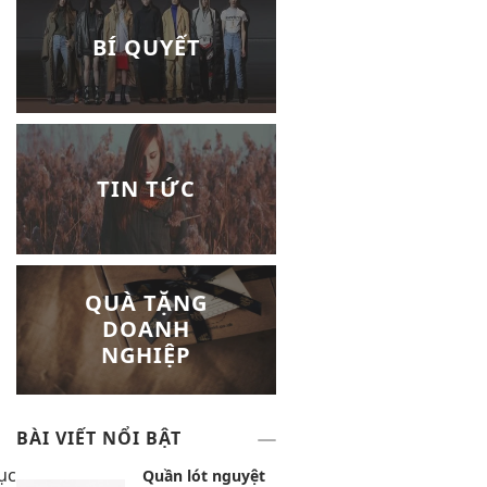
BÍ QUYẾT
TIN TỨC
QUÀ TẶNG
DOANH
NGHIỆP
BÀI VIẾT NỔI BẬT
ục
Quần lót nguyệt