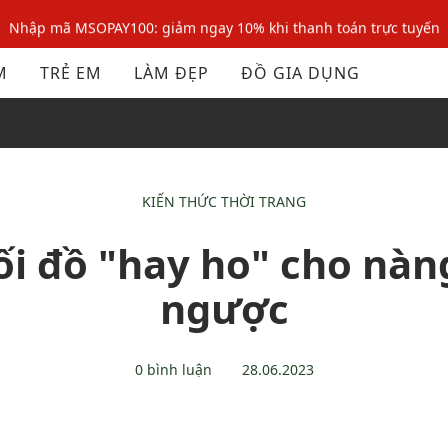
Nhập mã MSOPAY100: giảm ngay 10% khi thanh toán trực tuyến
Nhập mã: MSOXINCHAO - Giảm 10% đơn đầu cho thành viên mới!
M
TRẺ EM
LÀM ĐẸP
ĐỒ GIA DỤNG
Nhập mã MSOPAY100: giảm ngay 10% khi thanh toán trực tuyến
Nhập mã: MSOXINCHAO - Giảm 10% đơn đầu cho thành viên mới!
KIẾN THỨC THỜI TRANG
hối đồ "hay ho" cho nà
ngược
0 bình luận
28.06.2023