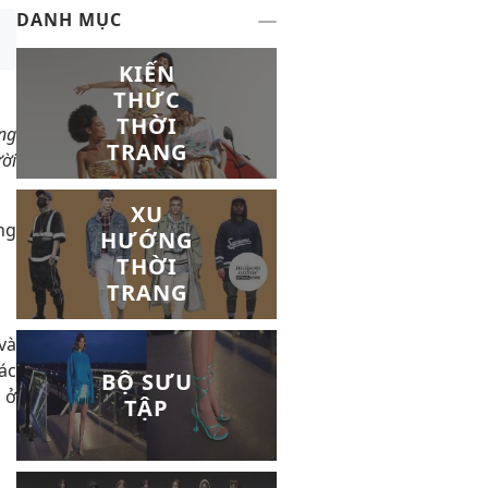
DANH MỤC
KIẾN
THỨC
THỜI
ong
TRANG
ười
XU
ng
HƯỚNG
THỜI
TRANG
và
ác
BỘ SƯU
 ở
TẬP