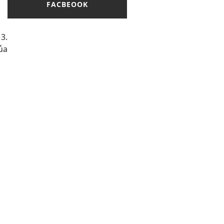
FACBEOOK
3.
ủa