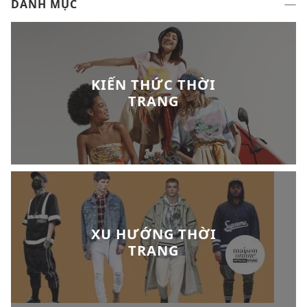
DANH MỤC
KIẾN THỨC THỜI
TRANG
XU HƯỚNG THỜI
TRANG