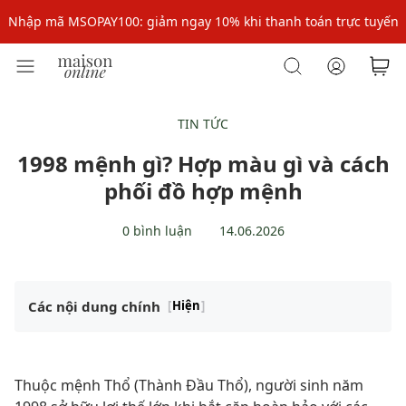
Nhập mã: MSOXINCHAO - Giảm 10% đơn đầu cho thành viên mới!
Nhập mã MSOPAY100: giảm ngay 10% khi thanh toán trực tuyến
Nhập mã: MSOXINCHAO - Giảm 10% đơn đầu cho thành viên mới!
TIN TỨC
1998 mệnh gì? Hợp màu gì và cách
phối đồ hợp mệnh
0 bình luận
14.06.2026
Các nội dung chính
[
Hiện
]
Thuộc mệnh Thổ (Thành Đầu Thổ), người sinh năm