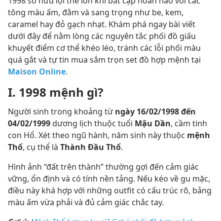
1998 sở hữu lợi thế lớn khi bắt cặp hoàn hảo với các
tông màu ấm, đằm và sang trọng như be, kem,
caramel hay đỏ gạch nhạt. Khám phá ngay bài viết
dưới đây để nằm lòng các nguyên tắc phối đồ giấu
khuyết điểm cơ thể khéo léo, tránh các lỗi phối màu
quá gắt và tự tin mua sắm trọn set đồ hợp mệnh tại
Maison Online
.
I. 1998 mệnh gì?
Người sinh trong khoảng từ
ngày 16/02/1998 đến
04/02/1999
dương lịch thuộc tuổi
Mậu Dần
, cầm tinh
con Hổ. Xét theo ngũ hành, năm sinh này thuộc
mệnh
Thổ
, cụ thể là
Thành Đầu Thổ
.
Hình ảnh “đất trên thành” thường gợi đến cảm giác
vững, ổn định và có tính nền tảng. Nếu kéo về gu mặc,
điều này khá hợp với những outfit có cấu trúc rõ, bảng
màu ấm vừa phải và đủ cảm giác chắc tay.