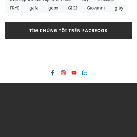
FRYE
gafa
geox
GIGI
Giovanni
giày
giày boot
giày boots
giày boots nữ
giày búp bê
giày búp bê là gì
giày búp bê nữ
TÌM CHÚNG TÔI TRÊN FACBEOOK
giày búp bê pedro
giày búp bê đen
giày cao gót
giày cao gót cao nhất thế giới
giày cao gót cô dâu
giày cao gót hồng
giày cao gót là gì
giày cao gót lấp lánh
giày cao gót màu
giày cao gót quốc dân
giày cao gót rộng
giày converse
giày dép nữ
Giày lười
giày mlb
giày sandals nữ
giày sandals nữ size lớn TPHCM
giày sandals nữ đi học
giày sandals nữ đi học cấp 2
giày sandals nữ đi học cấp 3
giày sandals nữ đi học quai ngang
giày sandals nữ đi học đế thấp
giày sandals nữ đi học đế xuồng
giày sneaker