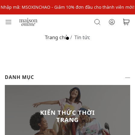
Nhập mã: MSOXINCHAO - Giảm 10% đơn đầu cho thành viên mới!
Nhập mã MSOPAY100: giảm ngay 10% khi thanh toán trực tuyến
Nhập mã: MSOXINCHAO - Giảm 10% đơn đầu cho thành viên mới!
Trang chủ
Tin tức
DANH MỤC
KIẾN THỨC THỜI
TRANG