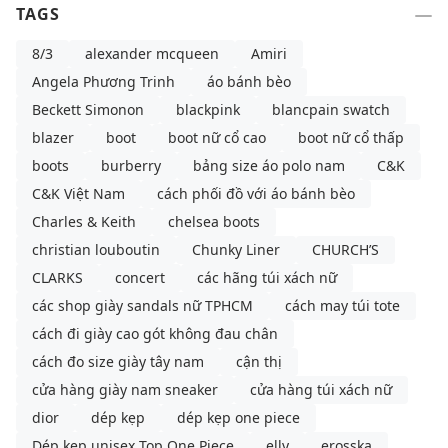
TAGS
8/3
alexander mcqueen
Amiri
Angela Phương Trinh
áo bánh bèo
Beckett Simonon
blackpink
blancpain swatch
blazer
boot
boot nữ cổ cao
boot nữ cổ thấp
boots
burberry
bảng size áo polo nam
C&K
C&K Việt Nam
cách phối đồ với áo bánh bèo
Charles & Keith
chelsea boots
christian louboutin
Chunky Liner
CHURCH’S
CLARKS
concert
các hãng túi xách nữ
các shop giày sandals nữ TPHCM
cách may túi tote
cách đi giày cao gót không đau chân
cách đo size giày tây nam
cận thị
cửa hàng giày nam sneaker
cửa hàng túi xách nữ
dior
dép kẹp
dép kẹp one piece
Dép kẹp unisex Top One Piece
elly
erosska