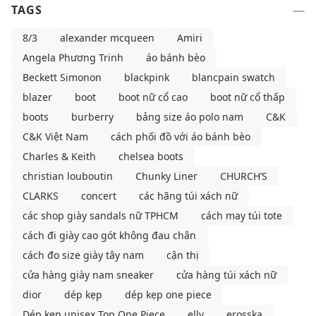
TAGS
8/3
alexander mcqueen
Amiri
Angela Phương Trinh
áo bánh bèo
Beckett Simonon
blackpink
blancpain swatch
blazer
boot
boot nữ cổ cao
boot nữ cổ thấp
boots
burberry
bảng size áo polo nam
C&K
C&K Việt Nam
cách phối đồ với áo bánh bèo
Charles & Keith
chelsea boots
christian louboutin
Chunky Liner
CHURCH’S
CLARKS
concert
các hãng túi xách nữ
các shop giày sandals nữ TPHCM
cách may túi tote
cách đi giày cao gót không đau chân
cách đo size giày tây nam
cận thị
cửa hàng giày nam sneaker
cửa hàng túi xách nữ
dior
dép kẹp
dép kẹp one piece
Dép kẹp unisex Top One Piece
elly
erosska