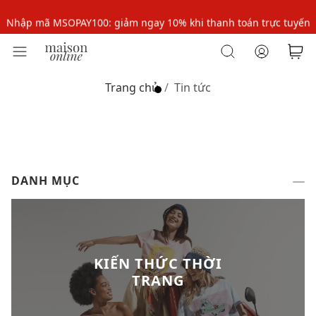
Nhập mã MSOPAY100: giảm ngay 10% khi thanh toán trực tuyến
Nhập mã: MSOXINCHAO - Giảm 10% đơn đầu cho thành viên mới!
Nhập mã MSOPAY100: giảm ngay 10% khi thanh toán trực tuyến
Trang chủ
Tin tức
Nhập mã: MSOXINCHAO - Giảm 10% đơn đầu cho thành viên mới!
DANH MỤC
KIẾN THỨC THỜI
TRANG