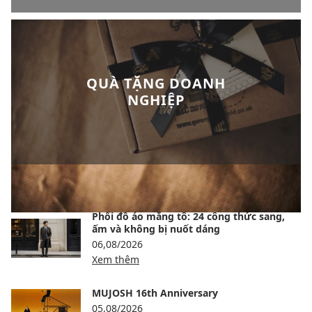
QUÀ TẶNG DOANH
NGHIỆP
BÀI VIẾT NỔI BẬT
Phối đồ áo măng tô: 24 công thức sang,
ấm và không bị nuốt dáng
06,08/2026
Xem thêm
MUJOSH 16th Anniversary
05,08/2026