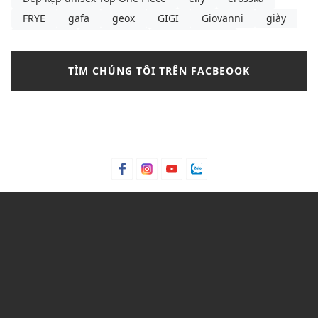
FRYE
gafa
geox
GIGI
Giovanni
giày
giày boot
giày boots
giày boots nữ
giày búp bê
giày búp bê là gì
giày búp bê nữ
TÌM CHÚNG TÔI TRÊN FACBEOOK
giày búp bê pedro
giày búp bê đen
giày cao gót
giày cao gót cao nhất thế giới
giày cao gót cô dâu
giày cao gót hồng
giày cao gót là gì
giày cao gót lấp lánh
giày cao gót màu
giày cao gót quốc dân
giày cao gót rộng
giày converse
giày dép nữ
Giày lười
giày mlb
giày sandals nữ
giày sandals nữ size lớn TPHCM
giày sandals nữ đi học
giày sandals nữ đi học cấp 2
giày sandals nữ đi học cấp 3
giày sandals nữ đi học quai ngang
giày sandals nữ đi học đế thấp
giày sandals nữ đi học đế xuồng
giày sneaker