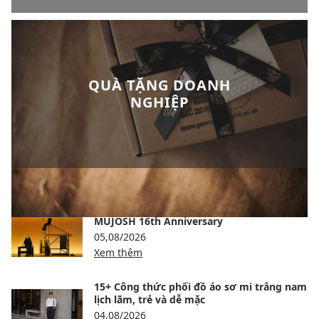
QUÀ TẶNG DOANH
NGHIỆP
BÀI VIẾT NỔI BẬT
MUJOSH 16th Anniversary
05,08/2026
Xem thêm
15+ Công thức phối đồ áo sơ mi trắng nam
lịch lãm, trẻ và dễ mặc
04,08/2026