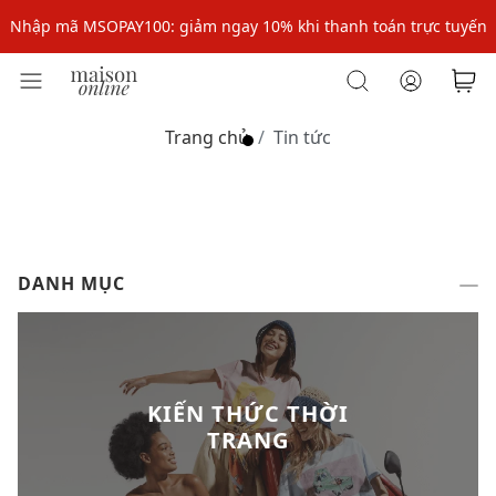
Nhập mã MSOPAY100: giảm ngay 10% khi thanh toán trực tuyến
Nhập mã: MSOXINCHAO - Giảm 10% đơn đầu cho thành viên mới!
Nhập mã MSOPAY100: giảm ngay 10% khi thanh toán trực tuyến
Trang chủ
Tin tức
Nhập mã: MSOXINCHAO - Giảm 10% đơn đầu cho thành viên mới!
DANH MỤC
KIẾN THỨC THỜI
TRANG