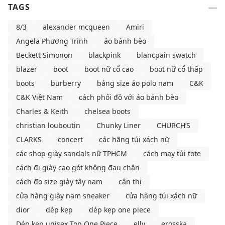
TAGS
8/3
alexander mcqueen
Amiri
Angela Phương Trinh
áo bánh bèo
Beckett Simonon
blackpink
blancpain swatch
blazer
boot
boot nữ cổ cao
boot nữ cổ thấp
boots
burberry
bảng size áo polo nam
C&K
C&K Việt Nam
cách phối đồ với áo bánh bèo
Charles & Keith
chelsea boots
christian louboutin
Chunky Liner
CHURCH’S
CLARKS
concert
các hãng túi xách nữ
các shop giày sandals nữ TPHCM
cách may túi tote
cách đi giày cao gót không đau chân
cách đo size giày tây nam
cận thị
cửa hàng giày nam sneaker
cửa hàng túi xách nữ
dior
dép kẹp
dép kẹp one piece
Dép kẹp unisex Top One Piece
elly
erosska