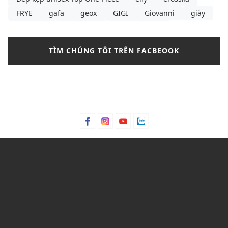
FRYE
gafa
geox
GIGI
Giovanni
giày
giày boot
giày boots
giày boots nữ
giày búp bê
giày búp bê là gì
giày búp bê nữ
TÌM CHÚNG TÔI TRÊN FACBEOOK
giày búp bê pedro
giày búp bê đen
giày cao gót
giày cao gót cao nhất thế giới
giày cao gót cô dâu
giày cao gót hồng
giày cao gót là gì
giày cao gót lấp lánh
giày cao gót màu
giày cao gót quốc dân
giày cao gót rộng
giày converse
giày dép nữ
Giày lười
giày mlb
giày sandals nữ
giày sandals nữ size lớn TPHCM
giày sandals nữ đi học
giày sandals nữ đi học cấp 2
giày sandals nữ đi học cấp 3
giày sandals nữ đi học quai ngang
giày sandals nữ đi học đế thấp
giày sandals nữ đi học đế xuồng
giày sneaker