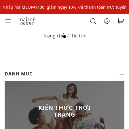
Nhập mã MSOPAY100: giảm ngay 10% khi thanh toán trực tuyến
Nhập mã: MSOXINCHAO - Giảm 10% đơn đầu cho thành viên mới!
Nhập mã MSOPAY100: giảm ngay 10% khi thanh toán trực tuyến
Trang chủ
Tin tức
Nhập mã: MSOXINCHAO - Giảm 10% đơn đầu cho thành viên mới!
DANH MỤC
KIẾN THỨC THỜI
TRANG