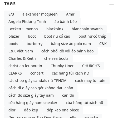
TAGS
8/3
alexander mcqueen
Amiri
Angela Phương Trinh
áo bánh bèo
Beckett Simonon
blackpink
blancpain swatch
blazer
boot
boot nữ cổ cao
boot nữ cổ thấp
boots
burberry
bảng size áo polo nam
C&K
C&K Việt Nam
cách phối đồ với áo bánh bèo
Charles & Keith
chelsea boots
christian louboutin
Chunky Liner
CHURCH’S
CLARKS
concert
các hãng túi xách nữ
các shop giày sandals nữ TPHCM
cách may túi tote
cách đi giày cao gót không đau chân
cách đo size giày tây nam
cận thị
cửa hàng giày nam sneaker
cửa hàng túi xách nữ
dior
dép kẹp
dép kẹp one piece
Dép kẹp unisex Top One Piece
elly
erosska