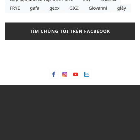
FRYE
gafa
geox
GIGI
Giovanni
giày
giày boot
giày boots
giày boots nữ
giày búp bê
giày búp bê là gì
giày búp bê nữ
TÌM CHÚNG TÔI TRÊN FACBEOOK
giày búp bê pedro
giày búp bê đen
giày cao gót
giày cao gót cao nhất thế giới
giày cao gót cô dâu
giày cao gót hồng
giày cao gót là gì
giày cao gót lấp lánh
giày cao gót màu
giày cao gót quốc dân
giày cao gót rộng
giày converse
giày dép nữ
Giày lười
giày mlb
giày sandals nữ
giày sandals nữ size lớn TPHCM
giày sandals nữ đi học
giày sandals nữ đi học cấp 2
giày sandals nữ đi học cấp 3
giày sandals nữ đi học quai ngang
giày sandals nữ đi học đế thấp
giày sandals nữ đi học đế xuồng
giày sneaker