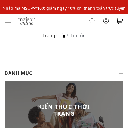
Nhập mã MSOPAY100: giảm ngay 10% khi thanh toán trực tuyến
Nhập mã: MSOXINCHAO - Giảm 10% đơn đầu cho thành viên mới!
Nhập mã MSOPAY100: giảm ngay 10% khi thanh toán trực tuyến
Trang chủ
Tin tức
Nhập mã: MSOXINCHAO - Giảm 10% đơn đầu cho thành viên mới!
DANH MỤC
KIẾN THỨC THỜI
TRANG