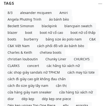
TAGS
8/3
alexander mcqueen
Amiri
Angela Phương Trinh
áo bánh bèo
Beckett Simonon
blackpink
blancpain swatch
blazer
boot
boot nữ cổ cao
boot nữ cổ thấp
boots
burberry
bảng size áo polo nam
C&K
C&K Việt Nam
cách phối đồ với áo bánh bèo
Charles & Keith
chelsea boots
christian louboutin
Chunky Liner
CHURCH’S
CLARKS
concert
các hãng túi xách nữ
các shop giày sandals nữ TPHCM
cách may túi tote
cách đi giày cao gót không đau chân
cách đo size giày tây nam
cận thị
cửa hàng giày nam sneaker
cửa hàng túi xách nữ
dior
dép kẹp
dép kẹp one piece
Dép kẹp unisex Top One Piece
elly
erosska