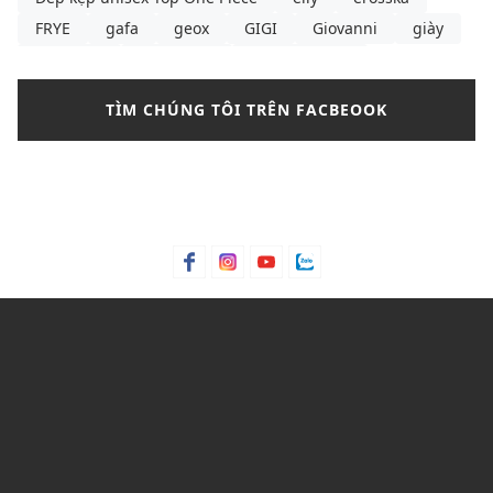
FRYE
gafa
geox
GIGI
Giovanni
giày
giày boot
giày boots
giày boots nữ
giày búp bê
giày búp bê là gì
giày búp bê nữ
TÌM CHÚNG TÔI TRÊN FACBEOOK
giày búp bê pedro
giày búp bê đen
giày cao gót
giày cao gót cao nhất thế giới
giày cao gót cô dâu
giày cao gót hồng
giày cao gót là gì
giày cao gót lấp lánh
giày cao gót màu
giày cao gót quốc dân
giày cao gót rộng
giày converse
giày dép nữ
Giày lười
giày mlb
giày sandals nữ
giày sandals nữ size lớn TPHCM
giày sandals nữ đi học
giày sandals nữ đi học cấp 2
giày sandals nữ đi học cấp 3
giày sandals nữ đi học quai ngang
giày sandals nữ đi học đế thấp
giày sandals nữ đi học đế xuồng
giày sneaker