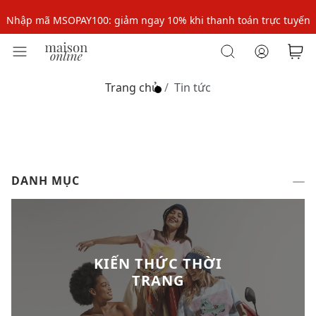
Nhập mã MSOPAY100: giảm ngay 10% khi thanh toán trực tuyến
Nhập mã: MSOXINCHAO - Giảm 10% đơn đầu cho thành viên mới!
Nhập mã MSOPAY100: giảm ngay 10% khi thanh toán trực tuyến
Trang chủ
Tin tức
Nhập mã: MSOXINCHAO - Giảm 10% đơn đầu cho thành viên mới!
DANH MỤC
KIẾN THỨC THỜI
TRANG