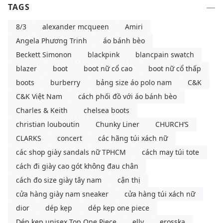
TAGS
8/3
alexander mcqueen
Amiri
Angela Phương Trinh
áo bánh bèo
Beckett Simonon
blackpink
blancpain swatch
blazer
boot
boot nữ cổ cao
boot nữ cổ thấp
boots
burberry
bảng size áo polo nam
C&K
C&K Việt Nam
cách phối đồ với áo bánh bèo
Charles & Keith
chelsea boots
christian louboutin
Chunky Liner
CHURCH’S
CLARKS
concert
các hãng túi xách nữ
các shop giày sandals nữ TPHCM
cách may túi tote
cách đi giày cao gót không đau chân
cách đo size giày tây nam
cận thị
cửa hàng giày nam sneaker
cửa hàng túi xách nữ
dior
dép kẹp
dép kẹp one piece
Dép kẹp unisex Top One Piece
elly
erosska