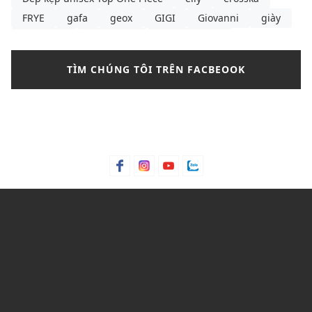
FRYE
gafa
geox
GIGI
Giovanni
giày
giày boot
giày boots
giày boots nữ
giày búp bê
giày búp bê là gì
giày búp bê nữ
TÌM CHÚNG TÔI TRÊN FACBEOOK
giày búp bê pedro
giày búp bê đen
giày cao gót
giày cao gót cao nhất thế giới
giày cao gót cô dâu
giày cao gót hồng
giày cao gót là gì
giày cao gót lấp lánh
giày cao gót màu
giày cao gót quốc dân
giày cao gót rộng
giày converse
giày dép nữ
Giày lười
giày mlb
giày sandals nữ
giày sandals nữ size lớn TPHCM
giày sandals nữ đi học
giày sandals nữ đi học cấp 2
giày sandals nữ đi học cấp 3
giày sandals nữ đi học quai ngang
giày sandals nữ đi học đế thấp
giày sandals nữ đi học đế xuồng
giày sneaker