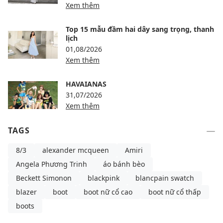
Xem thêm
Top 15 mẫu đầm hai dây sang trọng, thanh
lịch
01,08/2026
Xem thêm
HAVAIANAS
31,07/2026
Xem thêm
TAGS
8/3
alexander mcqueen
Amiri
Angela Phương Trinh
áo bánh bèo
Beckett Simonon
blackpink
blancpain swatch
blazer
boot
boot nữ cổ cao
boot nữ cổ thấp
boots