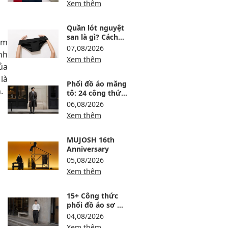
Xem thêm
Quần lót nguyệt
san là gì? Cách
ếm
dùng, ưu nhược
07,08/2026
nh
điểm và lưu ý khi
Xem thêm
chọn
ủa
là
Phối đồ áo măng
.
tô: 24 công thức
sang, ấm và
06,08/2026
không bị nuốt
Xem thêm
dáng
MUJOSH 16th
Anniversary
05,08/2026
Xem thêm
15+ Công thức
phối đồ áo sơ mi
trắng nam lịch
04,08/2026
lãm, trẻ và dễ
Xem thêm