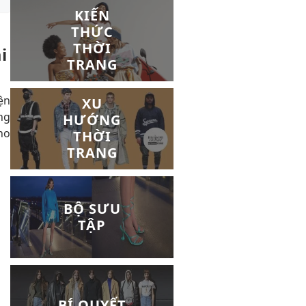
KIẾN
THỨC
THỜI
i
TRANG
ện
XU
ng
HƯỚNG
ho
THỜI
TRANG
BỘ SƯU
TẬP
BÍ QUYẾT