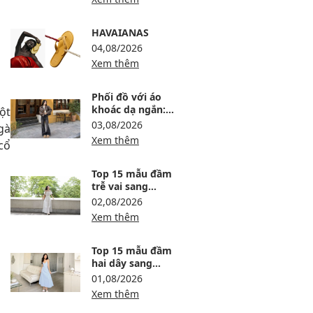
mặc
HAVAIANAS
04,08/2026
Xem thêm
Phối đồ với áo
khoác dạ ngắn:
ột
12 công thức ấm,
03,08/2026
gà
gọn và sang
Xem thêm
cổ
Top 15 mẫu đầm
trễ vai sang
trọng, dự tiệc
02,08/2026
thanh lịch
Xem thêm
Top 15 mẫu đầm
hai dây sang
trọng, thanh lịch
01,08/2026
Xem thêm