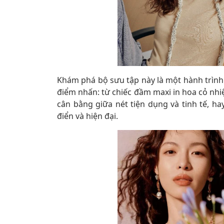
Khám phá bộ sưu tập này là một hành trình
điểm nhấn: từ chiếc đầm maxi in hoa cỏ nhi
cân bằng giữa nét tiện dụng và tinh tế, h
điển và hiện đại.