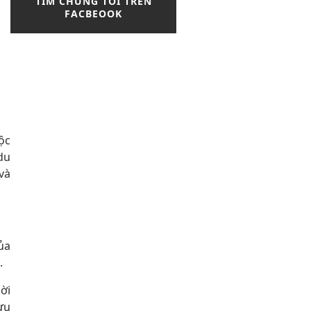
TÌM CHÚNG TÔI TRÊN
FACBEOOK
ộc
du
và
ủa
.
ời
ưu