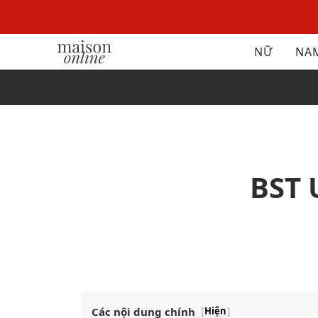
NỮ
NA
BST 
Các nội dung chính
[
Hiện
]