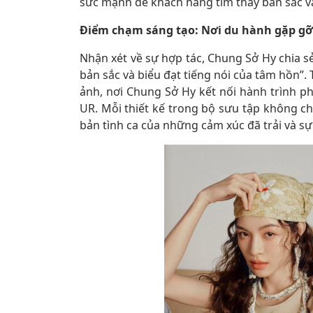
sức mạnh để khách hàng tìm thấy bản sắc và 
Điểm chạm sáng tạo: Nơi du hành gặp g
Nhận xét về sự hợp tác, Chung Sở Hy chia s
bản sắc và biểu đạt tiếng nói của tâm hồn”
ảnh, nơi Chung Sở Hy kết nối hành trình ph
UR. Mỗi thiết kế trong bộ sưu tập không c
bản tình ca của những cảm xúc đã trải và 