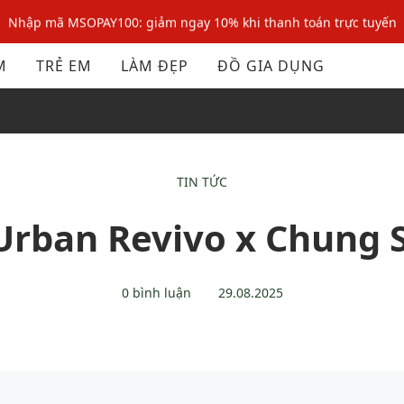
Nhập mã MSOPAY100: giảm ngay 10% khi thanh toán trực tuyến
Nhập mã: MSOXINCHAO - Giảm 10% đơn đầu cho thành viên mới!
M
TRẺ EM
LÀM ĐẸP
ĐỒ GIA DỤNG
Nhập mã MSOPAY100: giảm ngay 10% khi thanh toán trực tuyến
Nhập mã: MSOXINCHAO - Giảm 10% đơn đầu cho thành viên mới!
TIN TỨC
Urban Revivo x Chung 
0 bình luận
29.08.2025