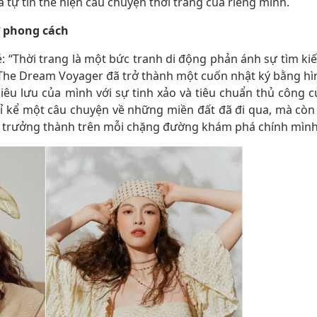
tự tin thể hiện câu chuyện thời trang của riêng mình.
ỡ phong cách
ẻ: “Thời trang là một bức tranh di động phản ánh sự tìm ki
. The Dream Voyager đã trở thành một cuốn nhật ký bằng hì
iêu lưu của mình với sự tinh xảo và tiêu chuẩn thủ công c
hỉ kể một câu chuyện về những miền đất đã đi qua, mà còn 
sự trưởng thành trên mỗi chặng đường khám phá chính mình