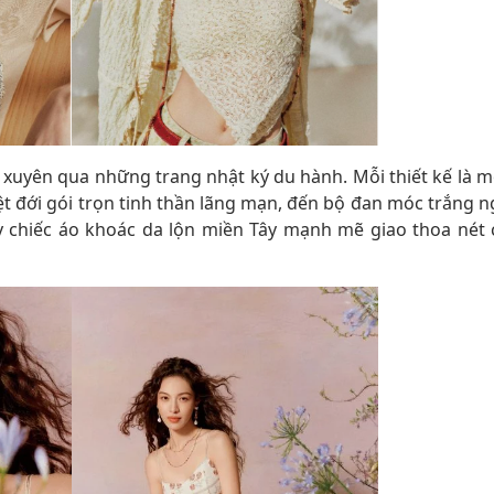
 xuyên qua những trang nhật ký du hành. Mỗi thiết kế là m
ệt đới gói trọn tinh thần lãng mạn, đến bộ đan móc trắng n
ay chiếc áo khoác da lộn miền Tây mạnh mẽ giao thoa nét 