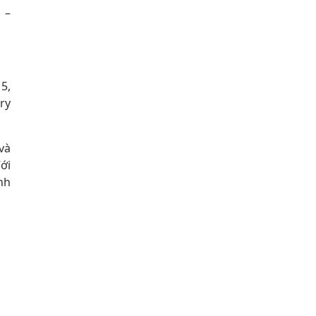
 –
5,
ry
và
ới
nh