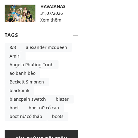
HAVAIANAS
31,07/2026
Xem thêm
TAGS
8/3
alexander mcqueen
Amiri
Angela Phương Trinh
áo bánh bèo
Beckett Simonon
blackpink
blancpain swatch
blazer
boot
boot nữ cổ cao
boot nữ cổ thấp
boots