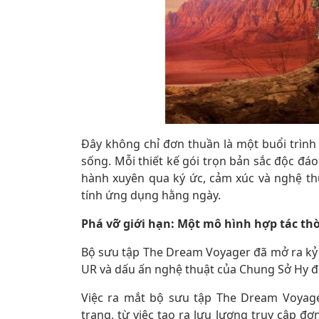
Đây không chỉ đơn thuần là một buổi trình
sống. Mỗi thiết kế gói trọn bản sắc độc đ
hành xuyên qua ký ức, cảm xúc và nghệ thu
tính ứng dụng hằng ngày.
Phá vỡ giới hạn: Một mô hình hợp tác th
Bộ sưu tập The Dream Voyager đã mở ra kỷ 
UR và dấu ấn nghệ thuật của Chung Sở Hy để
Việc ra mắt bộ sưu tập The Dream Voyage
trang, từ việc tạo ra lưu lượng truy cập đơ