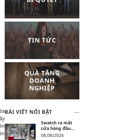
TIN TỨC
QUÀ TẶNG
DOANH
NGHIỆP
ữa
BÀI VIẾT NỔI BẬT
ây
Swatch ra mắt
ên
cửa hàng đầu
ền
tiên tại Lotte Mall
08,08/2026
Tây Hồ