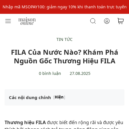
Nhập mã: MSOXINCHAO - Giảm 10% đơn đầu cho thành viên mới!
Nhập mã MSOPAY100: giảm ngay 10% khi thanh toán trực tuyến
Nhập mã: MSOXINCHAO - Giảm 10% đơn đầu cho thành viên mới!
TIN TỨC
FILA Của Nước Nào? Khám Phá
Nguồn Gốc Thương Hiệu FILA
0 bình luận
27.08.2025
Các nội dung chính
[
Hiện
]
Thương hiệu FILA
được biết đến rộng rãi và được yêu