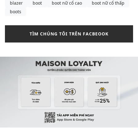
blazer
boot
boot nữ cổ cao
boot nữ cổ thấp
boots
TÌM CHÚNG TÔI TRÊN FACBEOOK