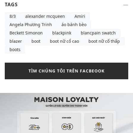
TAGS
8/3
alexander mcqueen
Amiri
Angela Phương Trinh
áo bánh bèo
Beckett Simonon
blackpink
blancpain swatch
blazer
boot
boot nữ cổ cao
boot nữ cổ thấp
boots
TÌM CHÚNG TÔI TRÊN FACBEOOK