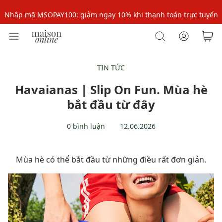
Nhập mã MSOPAY100: giảm ngay 10% khi thanh toán trực tuyến
Nhập mã: MSOXINCHAO - Giảm 10% đơn đầu cho thành viên mới!
Nhập mã MSOPAY100: giảm ngay 10% khi thanh toán trực tuyến
Nhập mã: MSOXINCHAO - Giảm 10% đơn đầu cho thành viên mới!
TIN TỨC
Havaianas | Slip On Fun. Mùa hè
bắt đầu từ đây
0 bình luận
12.06.2026
Mùa hè có thể bắt đầu từ những điều rất đơn giản.