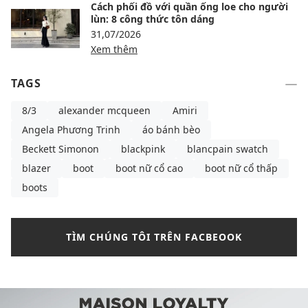
Cách phối đồ với quần ống loe cho người
lùn: 8 công thức tôn dáng
31,07/2026
Xem thêm
TAGS
8/3
alexander mcqueen
Amiri
Angela Phương Trinh
áo bánh bèo
Beckett Simonon
blackpink
blancpain swatch
blazer
boot
boot nữ cổ cao
boot nữ cổ thấp
boots
TÌM CHÚNG TÔI TRÊN FACBEOOK