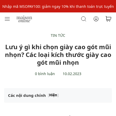
Nhập mã MSOPAY100: giảm ngay 10% khi thanh toán trực tuyến
Nhập mã: MSOXINCHAO - Giảm 10% đơn đầu cho thành viên mới!
Nhập mã MSOPAY100: giảm ngay 10% khi thanh toán trực tuyến
Nhập mã: MSOXINCHAO - Giảm 10% đơn đầu cho thành viên mới!
TIN TỨC
Lưu ý gì khi chọn giày cao gót mũi
nhọn? Các loại kích thước giày cao
gót mũi nhọn
0 bình luận
10.02.2023
Các nội dung chính
[
Hiện
]