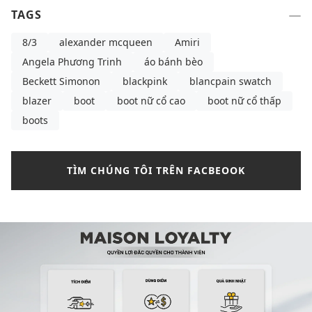
TAGS
8/3
alexander mcqueen
Amiri
Angela Phương Trinh
áo bánh bèo
Beckett Simonon
blackpink
blancpain swatch
blazer
boot
boot nữ cổ cao
boot nữ cổ thấp
boots
TÌM CHÚNG TÔI TRÊN FACBEOOK