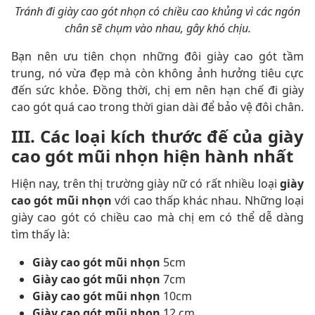
Tránh đi giày cao gót nhọn có chiều cao khủng vì các ngón
chân sẽ chụm vào nhau, gây khó chịu.
Bạn nên ưu tiên chọn những đôi giày cao gót tầm
trung, nó vừa đẹp mà còn không ảnh hưởng tiêu cực
đến sức khỏe. Đồng thời, chị em nên hạn chế đi giày
cao gót quá cao trong thời gian dài để bảo vệ đôi chân.
III. Các loại kích thước đế của giày
cao gót mũi nhọn hiện hành nhất
Hiện nay, trên thị trường giày nữ có rất nhiều loại
giày
cao gót mũi nhọn
với cao thấp khác nhau. Những loại
giày cao gót có chiều cao mà chị em có thể dễ dàng
tìm thấy là:
Giày cao gót mũi nhọn
5cm
Giày cao gót mũi nhọn
7cm
Giày cao gót mũi nhọn
10cm
Giày cao gót mũi nhọn
12 cm