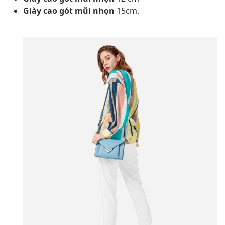
Giày cao gót mũi nhọn
15cm.