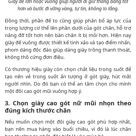
Giày đế lớn hoặc vuông giúp người đi giữ thăng bằng tốt
hơn và bước đi vững vàng, tự tin, không lo lắng.
Đồng thời, phần đế to cũng giúp phân bổ áp lực của
trọng lượng cơ thể lên phần dưới của gót chân, hỗ trợ
nâng đỡ tốt hơn nên bàn chân ít bị mỏi hơn. Hiện nay
giày đế vuông được thiết kế tinh xảo và tạo điểm nhấn,
phom dáng độc đáo giúp dáng giày trông thanh thoát,
không thô cứng đơn điệu.
Có thương hiệu giày còn chọn chất liệu trong suốt để
tạo nên vẻ trong suốt ấn tượng ở gót giày, hút mắt
người nhìn. Do đó bạn có thể an tâm chọn cho mình
một đôi cao gót mũi vuông hợp ý.
3. Chọn giày cao gót nữ mũi nhọn theo
đúng kích thước chân
Nếu muốn chọn một đôi giày cao gót phù hợp nhất,
bạn nên mua hàng vào buổi chiều, vì đó là lúc chân