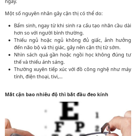
ngày.
Một số nguyên nhân gây cận thị có thể do:
Bẩm sinh, ngay từ khi sinh ra cấu tạo nhãn cầu dài
hơn so với người bình thường.
Thiếu ngủ hoặc ngủ không đủ giấc, ảnh hưởng
đến não bộ và thị giác, gây nên cận thị từ sớm.
Nhìn sách quá gần hoặc ngồi học không đúng tư
thế và thiếu ánh sáng.
Thường xuyên tiếp xúc với đồ công nghệ như máy
tính, điện thoại, tivi,...
Mắt cận bao nhiêu độ thì bắt đầu đeo kính