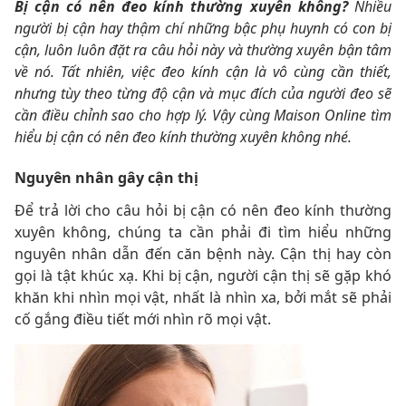
Bị cận có nên đeo kính thường xuyên không?
Nhiều
người bị cận hay thậm chí những bậc phụ huynh có con bị
cận, luôn luôn đặt ra câu hỏi này và thường xuyên bận tâm
về nó. Tất nhiên, việc đeo kính cận là vô cùng cần thiết,
nhưng tùy theo từng độ cận và mục đích của người đeo sẽ
cần điều chỉnh sao cho hợp lý. Vậy cùng Maison Online tìm
hiểu bị cận có nên đeo kính thường xuyên không nhé.
Nguyên nhân gây cận thị
Để trả lời cho câu hỏi bị cận có nên đeo kính thường
xuyên không, chúng ta cần phải đi tìm hiểu những
nguyên nhân dẫn đến căn bệnh này. Cận thị hay còn
gọi là tật khúc xạ. Khi bị cận, người cận thị sẽ gặp khó
khăn khi nhìn mọi vật, nhất là nhìn xa, bởi mắt sẽ phải
cố gắng điều tiết mới nhìn rõ mọi vật.