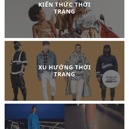
KIẾN THỨC THỜI
TRANG
XU HƯỚNG THỜI
TRANG