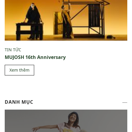
TIN TỨC
MUJOSH 16th Anniversary
Xem thêm
DANH MỤC