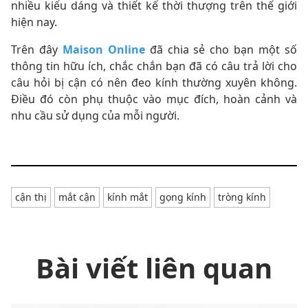
nhiều kiểu dáng và thiết kế thời thượng trên thế giới
hiện nay.
Trên đây
Maison Online
đã chia sẻ cho bạn một số
thông tin hữu ích, chắc chắn bạn đã có câu trả lời cho
câu hỏi bị cận có nên đeo kính thường xuyên không.
Điều đó còn phụ thuộc vào mục đích, hoàn cảnh và
nhu cầu sử dụng của mỗi người.
cận thị
mắt cận
kính mắt
gọng kính
tròng kính
Bài viết liên quan