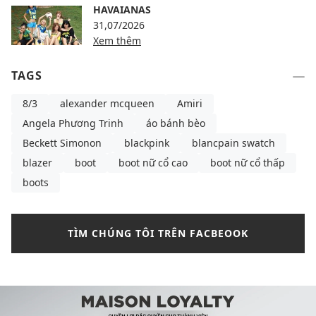
HAVAIANAS
31,07/2026
Xem thêm
TAGS
8/3
alexander mcqueen
Amiri
Angela Phương Trinh
áo bánh bèo
Beckett Simonon
blackpink
blancpain swatch
blazer
boot
boot nữ cổ cao
boot nữ cổ thấp
boots
TÌM CHÚNG TÔI TRÊN FACBEOOK