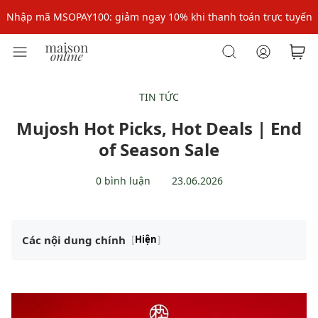
Nhập mã: MSOXINCHAO - Giảm 10% đơn đầu cho thành viên mới!
Nhập mã MSOPAY100: giảm ngay 10% khi thanh toán trực tuyến
Nhập mã: MSOXINCHAO - Giảm 10% đơn đầu cho thành viên mới!
TIN TỨC
Mujosh Hot Picks, Hot Deals | End
of Season Sale
0 bình luận
23.06.2026
Các nội dung chính
[
Hiện
]