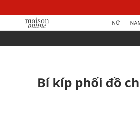
NỮ
NA
Bí kíp phối đồ c