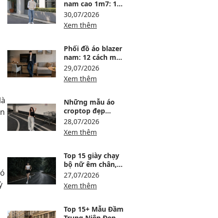
nam cao 1m7: 15
outfit gọn dáng,
30,07/2026
dễ mặc
Xem thêm
Phối đồ áo blazer
nam: 12 cách mặc
lịch lãm, trẻ và dễ
29,07/2026
ứng dụng
Xem thêm
là
Những mẫu áo
croptop đẹp
ạn
nhất: Top 15 mẫu
28,07/2026
dễ phối
Xem thêm
Top 15 giày chạy
bộ nữ êm chân,
có
đáng mua tại
27,07/2026
Maison Online
ỳ
Xem thêm
Top 15+ Mẫu Đầm
Trung Niên Đẹp