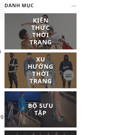
DANH MỤC
KIẾN
THỨC
THỜI
TRANG
i
XU
HƯỚNG
THỜI
TRANG
BỘ SƯU
TẬP
ng