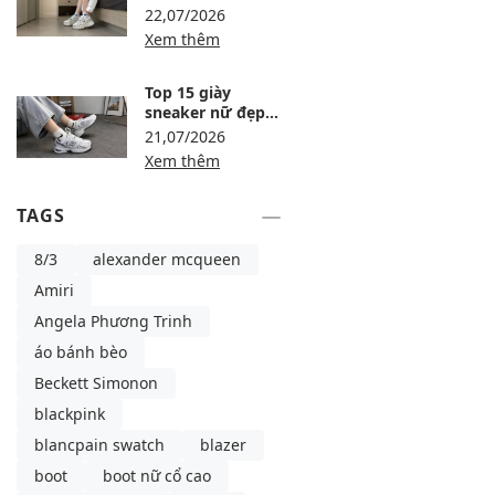
nữ dễ phối, êm
22,07/2026
chân đáng tham
Xem thêm
khảo
Top 15 giày
sneaker nữ đẹp,
dễ phối và đáng
21,07/2026
mua tại Maison
Xem thêm
Online
TAGS
8/3
alexander mcqueen
Amiri
Angela Phương Trinh
áo bánh bèo
Beckett Simonon
blackpink
blancpain swatch
blazer
boot
boot nữ cổ cao