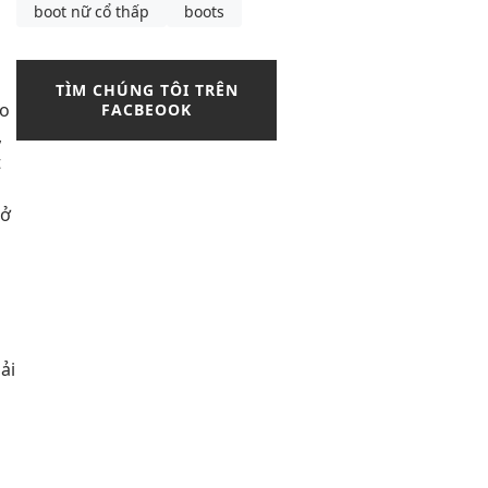
boot nữ cổ thấp
boots
TÌM CHÚNG TÔI TRÊN
ao
FACBEOOK
,
t
 ở
ải