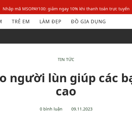
Nhập mã MSOPAY100: giảm ngay 10% khi thanh toán trực tuyến
Nhập mã: MSOXINCHAO - Giảm 10% đơn đầu cho thành viên mới!
M
TRẺ EM
LÀM ĐẸP
ĐỒ GIA DỤNG
Nhập mã MSOPAY100: giảm ngay 10% khi thanh toán trực tuyến
Nhập mã: MSOXINCHAO - Giảm 10% đơn đầu cho thành viên mới!
TIN TỨC
ho người lùn giúp các 
cao
0 bình luận
09.11.2023