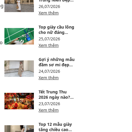
ng
Nhất Hiện Nay
26,07/2026
Xem thêm
Top giày cầu lông
cho nữ đáng
tham khảo tại
25,07/2026
ao
Maison Online
Xem thêm
m
Gợi ý những mẫu
đầm sơ mi đẹp
nhất, kiểu dáng
24,07/2026
thịnh hành và
Xem thêm
đáng mua
Tết Trung Thu
2026 ngày nào?
Ngày mấy dương
23,07/2026
lịch và nên chuẩn
Xem thêm
bị gì?
Top 12 mẫu giày
tăng chiều cao