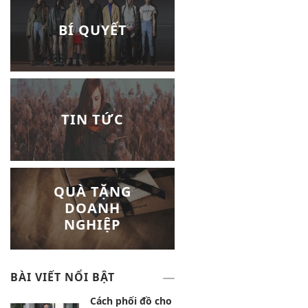
BÍ QUYẾT
TIN TỨC
QUÀ TẶNG
DOANH
NGHIỆP
BÀI VIẾT NỔI BẬT
Cách phối đồ cho