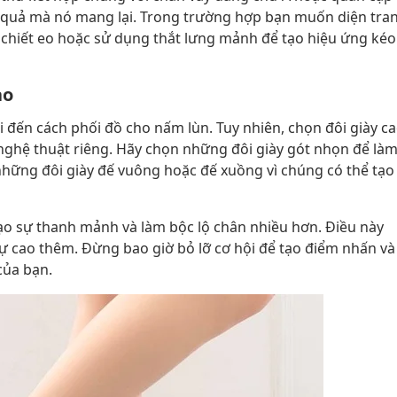
u quả mà nó mang lại. Trong trường hợp bạn muốn diện tra
 chiết eo hoặc sử dụng thắt lưng mảnh để tạo hiệu ứng kéo
ao
 đến cách phối đồ cho nấm lùn. Tuy nhiên, chọn đôi giày c
 nghệ thuật riêng. Hãy chọn những đôi giày gót nhọn để là
những đôi giày đế vuông hoặc đế xuồng vì chúng có thể tạo
ạo sự thanh mảnh và làm bộc lộ chân nhiều hơn. Điều này
ự cao thêm. Đừng bao giờ bỏ lỡ cơ hội để tạo điểm nhấn và
của bạn.