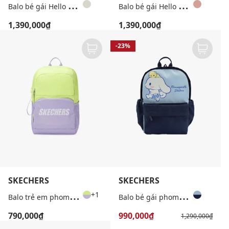
B
alo bé gái Hello Kitty & My Melody
B
alo bé gái Hello Kitty & My Melody
1,390,000₫
1,390,000₫
-23%
SKECHERS
SKECHERS
B
alo trẻ em phom chữ nhật thời trang
B
alo bé gái phom chữ nhật Cinnamoroll
+1
790,000₫
990,000₫
1,290,000₫