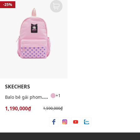
-25%
SKECHERS
B
alo bé gái phom chữ nhật Kuromi
+1
1,190,000₫
1,590,000₫