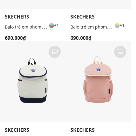
SKECHERS
SKECHERS
B
alo trẻ em phom chữ nhật phối màu
B
alo trẻ em phom chữ nhật phối màu
+1
+1
690,000₫
690,000₫
SKECHERS
SKECHERS