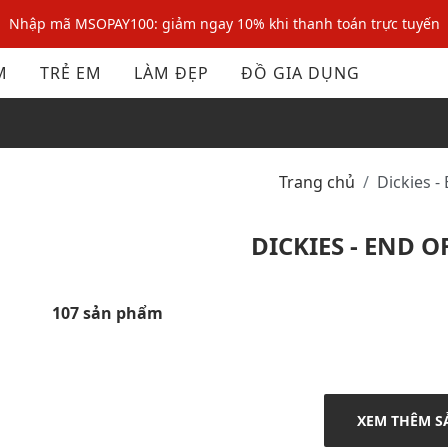
Nhập mã: MSOXINCHAO - Giảm 10% đơn đầu cho thành viên mới!
Nhập mã MSOPAY100: giảm ngay 10% khi thanh toán trực tuyến
M
TRẺ EM
LÀM ĐẸP
ĐỒ GIA DỤNG
Nhập mã: MSOXINCHAO - Giảm 10% đơn đầu cho thành viên mới!
Trang chủ
Dickies 
DICKIES - END O
107 sản phẩm
XEM THÊM S