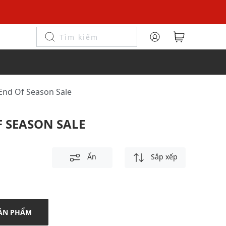
- End Of Season Sale
F SEASON SALE
Ẩn
Sắp xếp
ẢN PHẨM