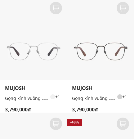
MUJOSH
MUJOSH
G
ọng kính vuông unisex thời thượng
G
ọng kính vuông unisex thời thượng
+1
+1
3,790,000₫
3,790,000₫
-48%