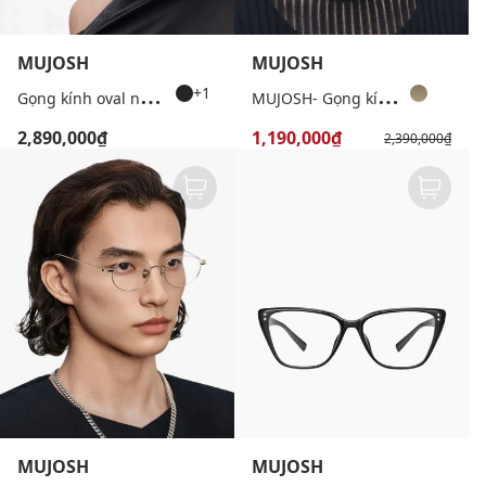
MUJOSH
MUJOSH
G
ọng kính oval nữ bản vừa cá tính
M
UJOSH- Gọng kính tròn unisex bản vừa thời trang
+1
2,890,000₫
1,190,000₫
2,390,000₫
MUJOSH
MUJOSH