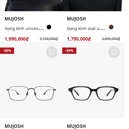
MUJOSH
MUJOSH
G
ọng kính unisex chữ nhật bản mảnh
G
ọng kính oval unisex bản vừa thời thượng
1,990,000₫
1,790,000₫
3,190,000₫
2,890,000₫
-38%
-39%
MUJOSH
MUJOSH