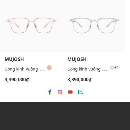
MUJOSH
MUJOSH
G
ọng kính vuông unisex bản vừa
G
ọng kính vuông unisex tròn bản mảnh hiện đại
+1
3,390,000₫
3,390,000₫