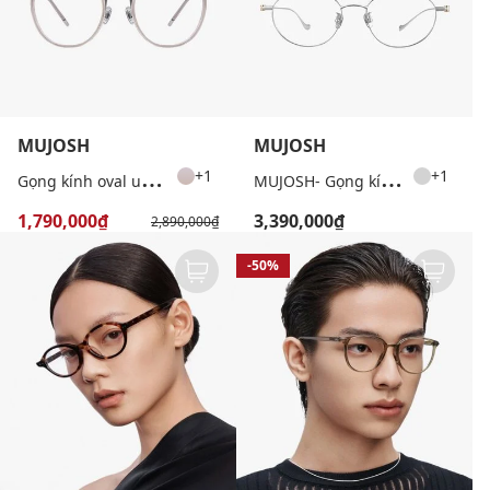
MUJOSH
MUJOSH
G
ọng kính oval unisex hiện đại
M
UJOSH- Gọng kính tròn unisex bản mảnh thời trang
+1
+1
1,790,000₫
3,390,000₫
2,890,000₫
-50%