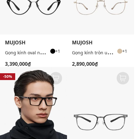
MUJOSH
MUJOSH
G
ọng kính oval nữ bản mảnh cá tính
G
ọng kính tròn unisex dáng mảnh cao cấp
+1
+1
3,390,000₫
2,890,000₫
-50%