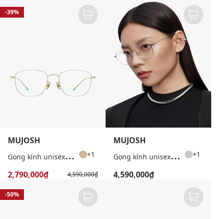
-39%
MUJOSH
MUJOSH
G
ọng kính unisex chữ nhật bản mảnh
G
ọng kính unisex chữ nhật bản mảnh
+1
+1
2,790,000₫
4,590,000₫
4,590,000₫
-50%