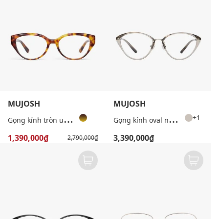
MUJOSH
MUJOSH
G
ọng kính tròn unisex bản dày thời trang
G
ọng kính oval nữ bản mảnh cá tính
+1
1,390,000₫
3,390,000₫
2,790,000₫