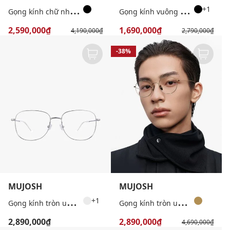
G
ọng kính chữ nhật nam bản mỏng
G
ọng kính vuông unisex bản dày cổ điển
+1
2,590,000₫
1,690,000₫
4,190,000₫
2,790,000₫
-38%
MUJOSH
MUJOSH
G
ọng kính tròn unisex dáng mảnh cao cấp
G
ọng kính tròn unisex bản mảnh
+1
2,890,000₫
2,890,000₫
4,690,000₫