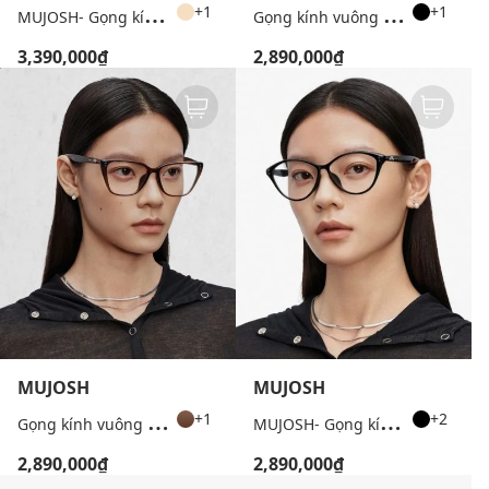
M
UJOSH- Gọng kính tròn unisex bản mảnh thời trang
G
ọng kính vuông unisex bản vừa cá tính
+1
+1
3,390,000₫
2,890,000₫
MUJOSH
MUJOSH
G
ọng kính vuông unisex bản vừa cá tính
M
UJOSH- Gọng kính tròn nữ bản dày thời trang
+1
+2
2,890,000₫
2,890,000₫