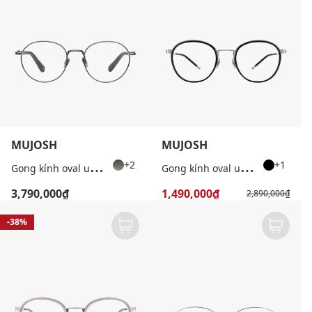
MUJOSH
MUJOSH
G
ọng kính oval unisex bản vừa cá tính
G
ọng kính oval unisex hiện đại
+2
+1
3,790,000₫
1,490,000₫
2,890,000₫
-38%