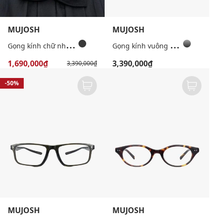
MUJOSH
MUJOSH
G
ọng kính chữ nhật nam bản vừa hiện đại
G
ọng kính vuông unisex bản vừa thời trang
1,690,000₫
3,390,000₫
3,390,000₫
-50%
MUJOSH
MUJOSH