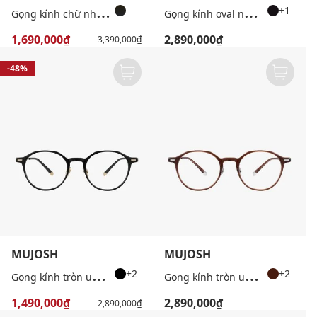
G
ọng kính chữ nhật nam bản vừa thời trang
G
ọng kính oval nữ bản vừa
+1
1,690,000₫
2,890,000₫
3,390,000₫
-48%
MUJOSH
MUJOSH
G
ọng kính tròn unisex bản vừa thời trang
G
ọng kính tròn unisex bản vừa thời trang
+2
+2
1,490,000₫
2,890,000₫
2,890,000₫