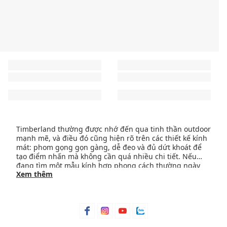
Timberland thường được nhớ đến qua tinh thần outdoor
mạnh mẽ, và điều đó cũng hiện rõ trên các thiết kế kính
mát: phom gọng gọn gàng, dễ đeo và đủ dứt khoát để
tạo điểm nhấn mà không cần quá nhiều chi tiết. Nếu
đang tìm một mẫu kính hợp phong cách thường ngày
KÍNH TIMBERLAND CHÍNH HÃNG
Xem thêm
nhưng vẫn có chút chất nam tính, đây là nhóm thiết kế
đáng bắt đầu.
Tại
Maison Online
, Timberland xuất hiện như một lựa
chọn thực dụng trong thế giới
mắt kính
: gọng phi công,
gọng chữ nhật hay oval đều hướng đến cảm giác dễ
dùng, rõ phom và không quá cầu kỳ. Đây là kiểu kính
hợp với người ưu tiên sự gọn gàng, chắc mắt và tính