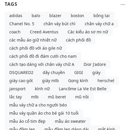
TAGS
adidas
balo
blazer
boston
bông tai
Chanel No. 5
chân váy bút chì
chân váy chữ a
coach
Creed Aventus
Các kiểu áo sơ mi nữ
các mẫu áo giữ nhiệt nữ
cách phối đồ
cách phối đồ với áo gile nữ
cách phối đồ đi đám cưới cho nam
cách tạo dáng với chân váy chữ A
Dior J'adore
DSQUARED2
dây chuyền
GIGI
giày
giày cao gót
giày mlb
Gọng kính
herschel
jansport
kính nữ
Lancôme La Vie Est Belle
lắc tay
mlb
mũ beret
mũ nồi
mẫu váy chữ a cho người béo
mẫu váy quần áo cho bé gái 10 tuổi
mẫu áo cổ tim đẹp
mẫu áo sweater
mẫu đầm len
mẫu đầm len dáng dài
mắt kính