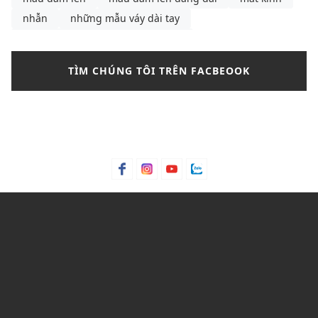
nhẫn
những mẫu váy dài tay
những mẫu váy dài tay Thu Đông
những mẫu váy hồng cánh sen
những mẫu váy đẹp
TÌM CHÚNG TÔI TRÊN FACBEOOK
nikle
nước hoa
outfit thu đông
Paco Rabanne 1 Million
pedro
phối chân váy chữ a phối với áo gì
phối túi xách
phối đồ với chân váy chữ a
phối đồ với converse cổ cao nữ
phối đồ với shoulder bag
phối đồ với túi kẹp nách
phối đồ với túi đeo vai
phối đồ với áo giữ nhiệt nữ
phối đồ với áo khoác phao nữ dáng dài
phối đồ đi du lịch Sapa
phụ kiện
quần jean
quần jean nam
quần nữ
quần tây nữ
quần tây nữ thanh lịch
quầy tây nữ
Sapa
shop đồ tập yoga
suit
tactical
Thierry Mugler Angel
thời trang nữ