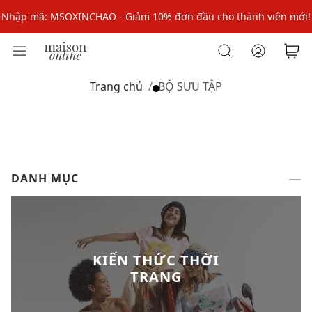
Nhập mã: MSOXINCHAO - Giảm 10% đơn đầu cho thành viên mới!
Nhập mã MSOPAY100: giảm ngay 10% khi thanh toán trực tuyến
Nhập mã: MSOXINCHAO - Giảm 10% đơn đầu cho thành viên mới!
Trang chủ
BỘ SƯU TẬP
DANH MỤC
KIẾN THỨC THỜI
TRANG