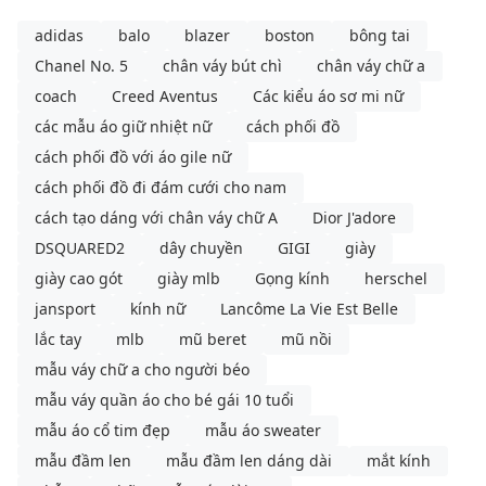
adidas
balo
blazer
boston
bông tai
Chanel No. 5
chân váy bút chì
chân váy chữ a
coach
Creed Aventus
Các kiểu áo sơ mi nữ
các mẫu áo giữ nhiệt nữ
cách phối đồ
cách phối đồ với áo gile nữ
cách phối đồ đi đám cưới cho nam
cách tạo dáng với chân váy chữ A
Dior J'adore
DSQUARED2
dây chuyền
GIGI
giày
giày cao gót
giày mlb
Gọng kính
herschel
jansport
kính nữ
Lancôme La Vie Est Belle
lắc tay
mlb
mũ beret
mũ nồi
mẫu váy chữ a cho người béo
mẫu váy quần áo cho bé gái 10 tuổi
mẫu áo cổ tim đẹp
mẫu áo sweater
mẫu đầm len
mẫu đầm len dáng dài
mắt kính