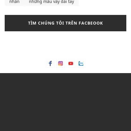
nhẫn
những mẫu váy dài tay
những mẫu váy dài tay Thu Đông
những mẫu váy hồng cánh sen
những mẫu váy đẹp
TÌM CHÚNG TÔI TRÊN FACBEOOK
nikle
nước hoa
outfit thu đông
Paco Rabanne 1 Million
pedro
phối chân váy chữ a phối với áo gì
phối túi xách
phối đồ với chân váy chữ a
phối đồ với converse cổ cao nữ
phối đồ với shoulder bag
phối đồ với túi kẹp nách
phối đồ với túi đeo vai
phối đồ với áo giữ nhiệt nữ
phối đồ với áo khoác phao nữ dáng dài
phối đồ đi du lịch Sapa
phụ kiện
quần jean
quần jean nam
quần nữ
quần tây nữ
quần tây nữ thanh lịch
quầy tây nữ
Sapa
shop đồ tập yoga
suit
tactical
Thierry Mugler Angel
thời trang nữ