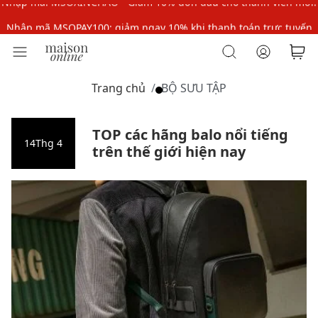
Nhập mã MSOPAY100: giảm ngay 10% khi thanh toán trực tuyến
Nhập mã: MSOXINCHAO - Giảm 10% đơn đầu cho thành viên mới!
Nhập mã MSOPAY100: giảm ngay 10% khi thanh toán trực tuyến
Trang chủ
BỘ SƯU TẬP
Nhập mã: MSOXINCHAO - Giảm 10% đơn đầu cho thành viên mới!
TOP các hãng balo nổi tiếng
14
Thg 4
trên thế giới hiện nay