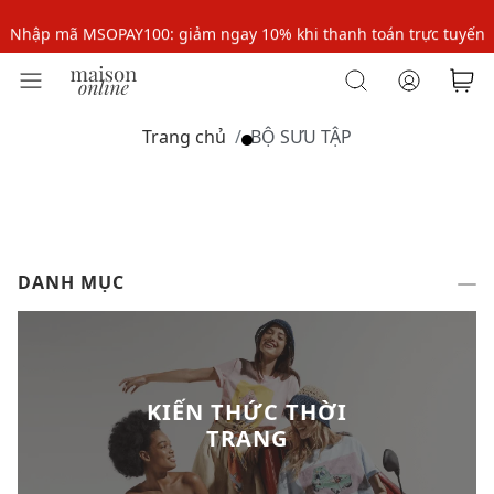
Nhập mã MSOPAY100: giảm ngay 10% khi thanh toán trực tuyến
Nhập mã: MSOXINCHAO - Giảm 10% đơn đầu cho thành viên mới!
Nhập mã MSOPAY100: giảm ngay 10% khi thanh toán trực tuyến
Trang chủ
BỘ SƯU TẬP
Nhập mã: MSOXINCHAO - Giảm 10% đơn đầu cho thành viên mới!
DANH MỤC
KIẾN THỨC THỜI
TRANG