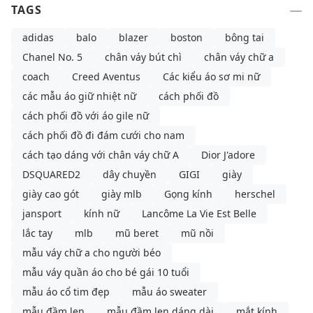
TAGS
adidas
balo
blazer
boston
bông tai
Chanel No. 5
chân váy bút chì
chân váy chữ a
coach
Creed Aventus
Các kiểu áo sơ mi nữ
các mẫu áo giữ nhiệt nữ
cách phối đồ
cách phối đồ với áo gile nữ
cách phối đồ đi đám cưới cho nam
cách tạo dáng với chân váy chữ A
Dior J'adore
DSQUARED2
dây chuyền
GIGI
giày
giày cao gót
giày mlb
Gọng kính
herschel
jansport
kính nữ
Lancôme La Vie Est Belle
lắc tay
mlb
mũ beret
mũ nồi
mẫu váy chữ a cho người béo
mẫu váy quần áo cho bé gái 10 tuổi
mẫu áo cổ tim đẹp
mẫu áo sweater
mẫu đầm len
mẫu đầm len dáng dài
mắt kính