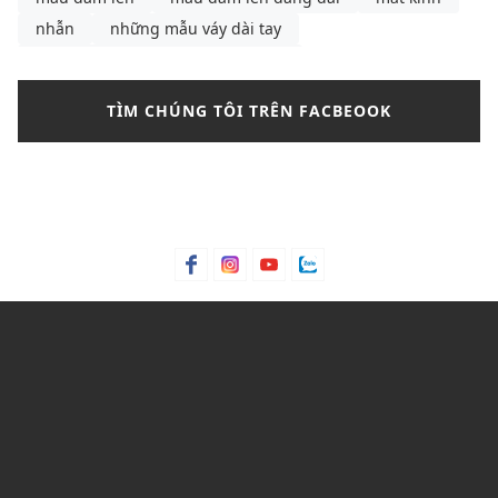
nhẫn
những mẫu váy dài tay
những mẫu váy dài tay Thu Đông
những mẫu váy hồng cánh sen
những mẫu váy đẹp
TÌM CHÚNG TÔI TRÊN FACBEOOK
nikle
nước hoa
outfit thu đông
Paco Rabanne 1 Million
pedro
phối chân váy chữ a phối với áo gì
phối túi xách
phối đồ với chân váy chữ a
phối đồ với converse cổ cao nữ
phối đồ với shoulder bag
phối đồ với túi kẹp nách
phối đồ với túi đeo vai
phối đồ với áo giữ nhiệt nữ
phối đồ với áo khoác phao nữ dáng dài
phối đồ đi du lịch Sapa
phụ kiện
quần jean
quần jean nam
quần nữ
quần tây nữ
quần tây nữ thanh lịch
quầy tây nữ
Sapa
shop đồ tập yoga
suit
tactical
Thierry Mugler Angel
thời trang nữ