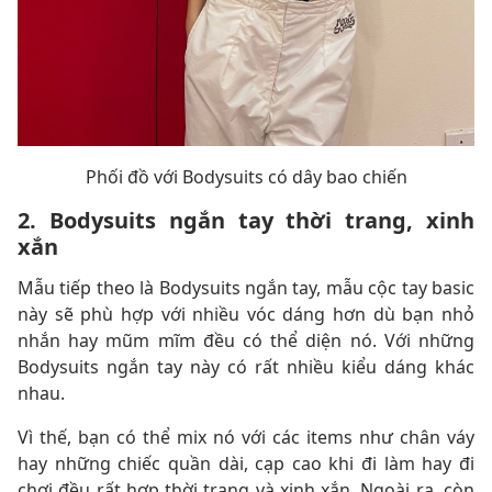
Phối đồ với Bodysuits có dây bao chiến
2. Bodysuits ngắn tay thời trang, xinh
xắn
Mẫu tiếp theo là Bodysuits ngắn tay, mẫu cộc tay basic
này sẽ phù hợp với nhiều vóc dáng hơn dù bạn nhỏ
nhắn hay mũm mĩm đều có thể diện nó. Với những
Bodysuits ngắn tay này có rất nhiều kiểu dáng khác
nhau.
Vì thế, bạn có thể mix nó với các items như chân váy
hay những chiếc quần dài, cạp cao khi đi làm hay đi
chơi đều rất hợp thời trang và xinh xắn. Ngoài ra, còn