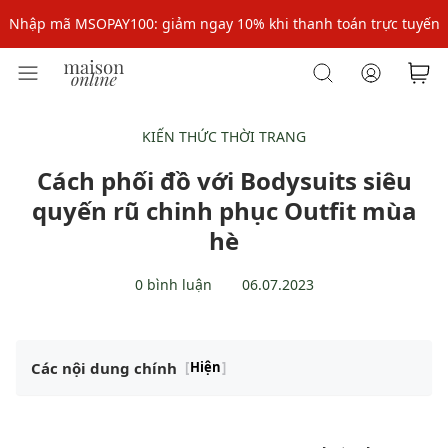
Nhập mã MSOPAY100: giảm ngay 10% khi thanh toán trực tuyến
Nhập mã: MSOXINCHAO - Giảm 10% đơn đầu cho thành viên mới!
Nhập mã MSOPAY100: giảm ngay 10% khi thanh toán trực tuyến
Nhập mã: MSOXINCHAO - Giảm 10% đơn đầu cho thành viên mới!
KIẾN THỨC THỜI TRANG
Cách phối đồ với Bodysuits siêu
quyến rũ chinh phục Outfit mùa
hè
0 bình luận
06.07.2023
Các nội dung chính
[
Hiện
]