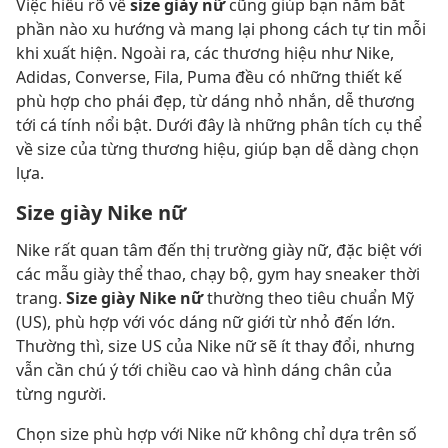
Việc hiểu rõ về
size giày nữ
cũng giúp bạn nắm bắt
phần nào xu hướng và mang lại phong cách tự tin mỗi
khi xuất hiện. Ngoài ra, các thương hiệu như Nike,
Adidas, Converse, Fila, Puma đều có những thiết kế
phù hợp cho phái đẹp, từ dáng nhỏ nhắn, dễ thương
tới cá tính nổi bật. Dưới đây là những phân tích cụ thể
về size của từng thương hiệu, giúp bạn dễ dàng chọn
lựa.
Size giày Nike nữ
Nike rất quan tâm đến thị trường giày nữ, đặc biệt với
các mẫu giày thể thao, chạy bộ, gym hay sneaker thời
trang.
Size giày Nike nữ
thường theo tiêu chuẩn Mỹ
(US), phù hợp với vóc dáng nữ giới từ nhỏ đến lớn.
Thường thì, size US của Nike nữ sẽ ít thay đổi, nhưng
vẫn cần chú ý tới chiều cao và hình dáng chân của
từng người.
Chọn size phù hợp với Nike nữ không chỉ dựa trên số