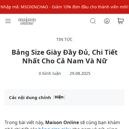
Nhập mã: MSOXINCHAO - Giảm 10% đơn đầu cho thành viên mới!
Nhập mã MSOPAY100: giảm ngay 10% khi thanh toán trực tuyến
Nhập mã: MSOXINCHAO - Giảm 10% đơn đầu cho thành viên mới!
TIN TỨC
Bảng Size Giày Đầy Đủ, Chi Tiết
Nhất Cho Cả Nam Và Nữ
0 bình luận
29.08.2025
Các nội dung chính
[
Hiện
]
Trong bài viết này,
Maison Online
sẽ cùng bạn khám