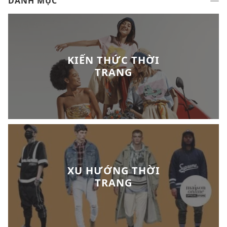
DANH MỤC
KIẾN THỨC THỜI
TRANG
XU HƯỚNG THỜI
TRANG