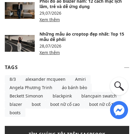
Phối đồ áo blazer nam: 12 cách mặc lịch
lãm, trẻ và dễ ứng dụng
29,07/2026
Xem thêm
Những mẫu áo croptop đẹp nhất: Top 15
mẫu dễ phối
28,07/2026
Xem thêm
TAGS
8/3
alexander mcqueen
Amiri
Angela Phương Trinh
áo bánh bèo
Beckett Simonon
blackpink
blancpain swatch
blazer
boot
boot nữ cổ cao
boot nữ cổ thấp
boots