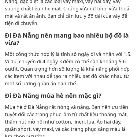
Nẵng, đặc biệt là các loại váy maxi, váy hai dây, váy
suông chất liệu nhẹ mát. Chúng vừa nữ tính, vừa thoải
mái và rất ăn ảnh. Bạn chỉ cần lưu ý độ dài của váy để
tiện di chuyển.
Đi Đà Nẵng nên mang bao nhiêu bộ đồ là
vừa?
Một công thức hợp lý là tính số ngày đi và nhân với 1.5.
Ví dụ, chuyến đi 4 ngày 3 đêm có thể cần khoảng 5-6
outfit. Quan trọng hơn số lượng là khả năng phối hợp
các item với nhau để tạo ra nhiều set đồ khác nhau từ
một số lượng quần áo hạn chế.
Đi Đà Nẵng mùa hè nên mặc gì?
Mùa hè ở Đà Nẵng rất nóng và nắng. Bạn nên ưu tiên
tuyệt đối các trang phục làm từ chất liệu thoáng mát,
thấm hút mồ hôi như cotton, linen, lụa. Áo hai dây,
quần short, váy maxi, và các trang phục sáng màu là
lựa chọn lý tưởng.