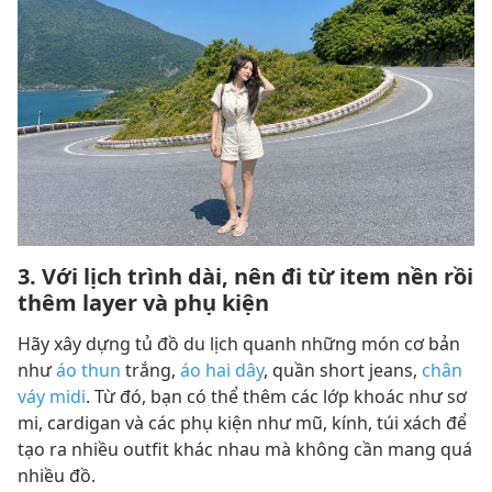
3. Với lịch trình dài, nên đi từ item nền rồi
thêm layer và phụ kiện
Hãy xây dựng tủ đồ du lịch quanh những món cơ bản
như
áo thun
trắng,
áo hai dây
, quần short jeans,
chân
váy midi
. Từ đó, bạn có thể thêm các lớp khoác như sơ
mi, cardigan và các phụ kiện như mũ, kính, túi xách để
tạo ra nhiều outfit khác nhau mà không cần mang quá
nhiều đồ.