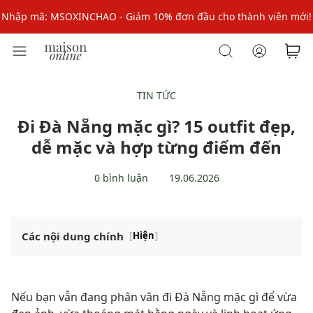
Nhập mã MSOPAY100: giảm ngay 10% khi thanh toán trực tuyến
Nhập mã: MSOXINCHAO - Giảm 10% đơn đầu cho thành viên mới!
Nhập mã MSOPAY100: giảm ngay 10% khi thanh toán trực tuyến
Nhập mã: MSOXINCHAO - Giảm 10% đơn đầu cho thành viên mới!
TIN TỨC
Đi Đà Nẵng mặc gì? 15 outfit đẹp,
dễ mặc và hợp từng điểm đến
0 bình luận
19.06.2026
Các nội dung chính
[
Hiện
]
Nếu bạn vẫn đang phân vân đi Đà Nẵng mặc gì để vừa