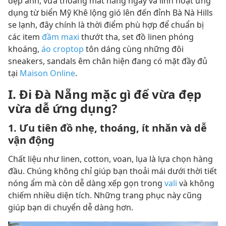
đẹp ảnh, vừa thoáng mát hằng ngày và linh hoạt ứng
dụng từ biển Mỹ Khê lộng gió lên đến đỉnh Bà Nà Hills
se lạnh, đây chính là thời điểm phù hợp để chuẩn bị
các item
đầm maxi
thướt tha, set đồ linen phóng
khoáng,
áo croptop
tôn dáng cùng những đôi
sneakers, sandals êm chân hiện đang có mặt đầy đủ
tại
Maison Online
.
I. Đi Đà Nẵng mặc gì để vừa đẹp
vừa dễ ứng dụng?
1. Ưu tiên đồ nhẹ, thoáng, ít nhăn và dễ
vận động
Chất liệu như linen, cotton, voan, lụa là lựa chọn hàng
đầu. Chúng không chỉ giúp bạn thoải mái dưới thời tiết
nóng ẩm mà còn dễ dàng xếp gọn trong
vali
và không
chiếm nhiều diện tích. Những trang phục này cũng
giúp bạn di chuyển dễ dàng hơn.