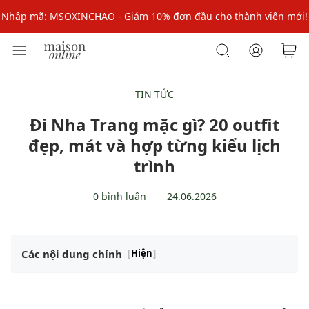
Nhập mã MSOPAY100: giảm ngay 10% khi thanh toán trực tuyến
Nhập mã: MSOXINCHAO - Giảm 10% đơn đầu cho thành viên mới!
Nhập mã MSOPAY100: giảm ngay 10% khi thanh toán trực tuyến
Nhập mã: MSOXINCHAO - Giảm 10% đơn đầu cho thành viên mới!
TIN TỨC
Đi Nha Trang mặc gì? 20 outfit
đẹp, mát và hợp từng kiểu lịch
trình
0 bình luận
24.06.2026
Các nội dung chính
[
Hiện
]