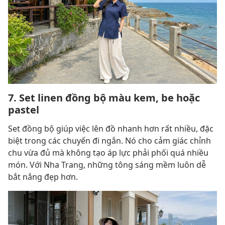
7. Set linen đồng bộ màu kem, be hoặc
pastel
Set đồng bộ giúp việc lên đồ nhanh hơn rất nhiều, đặc
biệt trong các chuyến đi ngắn. Nó cho cảm giác chỉnh
chu vừa đủ mà không tạo áp lực phải phối quá nhiều
món. Với Nha Trang, những tông sáng mềm luôn dễ
bắt nắng đẹp hơn.