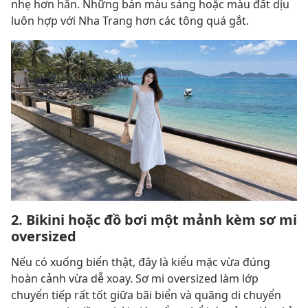
nhẹ hơn hẳn. Những bản màu sáng hoặc màu đất dịu
luôn hợp với Nha Trang hơn các tông quá gắt.
2. Bikini hoặc đồ bơi một mảnh kèm sơ mi
oversized
Nếu có xuống biển thật, đây là kiểu mặc vừa đúng
hoàn cảnh vừa dễ xoay. Sơ mi oversized làm lớp
chuyển tiếp rất tốt giữa bãi biển và quãng di chuyển