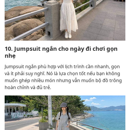
10. Jumpsuit ngắn cho ngày đi chơi gọn
nhẹ
Jumpsuit ngắn phù hợp với lịch trình cần nhanh, gọn
và ít phải suy nghĩ. Nó là lựa chọn tốt nếu bạn không
muốn ghép nhiều món nhưng vẫn muốn bộ đồ trông
hoàn chỉnh và đủ trẻ.