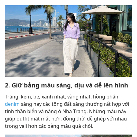
2. Giữ bảng màu sáng, dịu và dễ lên hình
Trắng, kem, be, xanh nhạt, vàng nhạt, hồng phấn,
denim
sáng hay các tông đất sáng thường rất hợp với
tinh thần biển và nắng ở Nha Trang. Những màu này
giúp outfit mát mắt hơn, đồng thời dễ ghép với nhau
trong vali hơn các bảng màu quá chói.