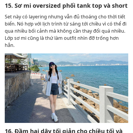
15. Sơ mi oversized phối tank top và short
Set này có layering nhưng vẫn đủ thoáng cho thời tiết
biển. Nó hợp với lịch trình từ sáng tới chiều vì có thể đi
qua nhiều bối cảnh mà không cần thay đổi quá nhiều.
Lớp sơ mi cũng là thứ làm outfit nhìn đỡ trống hơn
hẳn.
16. Đầm hai dây tối giản cho chiều tối và