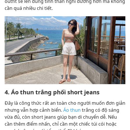
outfit sẽ lên đúng tinh thần nghỉ dưỡng hơn mà không
cần quá nhiều chi tiết.
4. Áo thun trắng phối short jeans
Đây là công thức rất an toàn cho người muốn đơn giản
nhưng vẫn hợp cảnh biển.
Áo thun
trắng có độ sáng
vừa đủ, còn short jeans giúp bạn di chuyển dễ. Nếu
cần thêm điểm nhấn, chỉ cần một chiếc túi cói hoặc