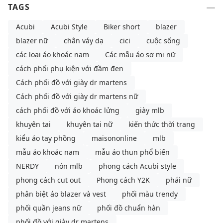
TAGS
Acubi
Acubi Style
Biker short
blazer
blazer nữ
chân váy dạ
cici
cuộc sống
các loại áo khoác nam
Các mẫu áo sơ mi nữ
cách phối phụ kiện với đầm đen
Cách phối đồ với giày dr martens
Cách phối đồ với giày dr martens nữ
cách phối đồ với áo khoác lửng
giày mlb
khuyên tai
khuyên tai nữ
kiến thức thời trang
kiểu áo tay phồng
maisononline
mlb
mẫu áo khoác nam
mẫu áo thun phổ biến
NERDY
nón mlb
phong cách Acubi style
phong cách cut out
Phong cách Y2K
phái nữ
phân biệt áo blazer và vest
phối màu trendy
phối quần jeans nữ
phối đồ chuẩn hàn
phối đồ với giày dr martens