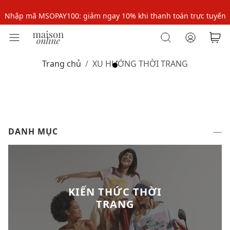
Nhập mã MSOPAY100: giảm ngay 10% khi thanh toán trực tuyến
Nhập mã: MSOXINCHAO - Giảm 10% đơn đầu cho thành viên mới!
Nhập mã MSOPAY100: giảm ngay 10% khi thanh toán trực tuyến
Trang chủ
XU HƯỚNG THỜI TRANG
Nhập mã: MSOXINCHAO - Giảm 10% đơn đầu cho thành viên mới!
DANH MỤC
KIẾN THỨC THỜI
TRANG