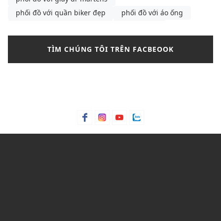
phối đồ với quần biker đẹp
phối đồ với áo ống
phụ kiện phối với đầm đen
quần jeans
quần jeans nữ
sandals
tay phồng nữ
TÌM CHÚNG TÔI TRÊN FACBEOOK
thương hiệu áo khoác nam
Thương hiệu áo sơ mi nam cao cấp
thời trang nữ
thời trang nữ 2023
thời trang tuổi 20
túi mlb
túi mlb chính hãng
vest nữ
xu hướng
xu hướng sandal mùa hè
xu hướng sandal mùa hè dành cho nữ
Xu hướng thời trang 2023
y2k
áo cuban
áo khoác
áo khoác blazer nữ
áo khoác da
áo khoác kaki nam
áo khoác lửng
áo khoác lửng nữ
áo khoác nam
áo khoác nữ
áo khoác phối mũ nam
áo khoác thể thao nam
áo sơ mi
áo sơ mi cách điệu
áo sơ mi nam
áo sơ mi nữ
áo tay dài
áo thun