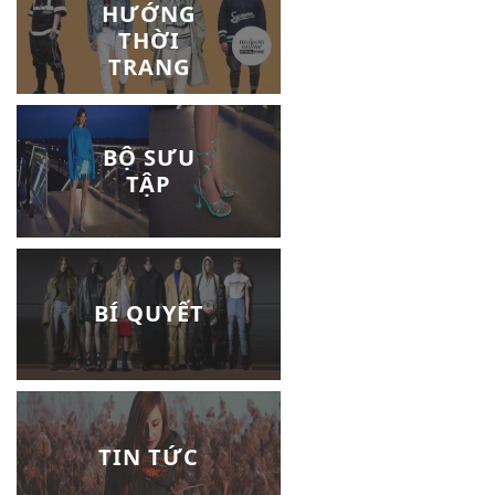
HƯỚNG
THỜI
TRANG
BỘ SƯU
TẬP
BÍ QUYẾT
TIN TỨC