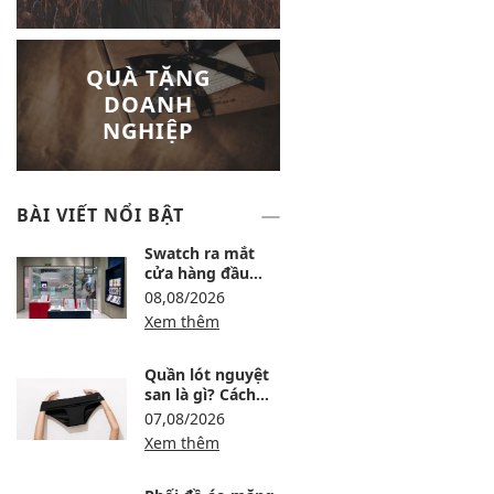
QUÀ TẶNG
DOANH
NGHIỆP
BÀI VIẾT NỔI BẬT
Swatch ra mắt
cửa hàng đầu
tiên tại Lotte Mall
08,08/2026
Tây Hồ
Xem thêm
Quần lót nguyệt
san là gì? Cách
dùng, ưu nhược
07,08/2026
điểm và lưu ý khi
Xem thêm
chọn