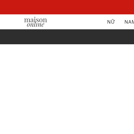
NỮ
NA