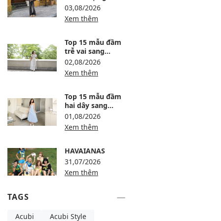
12 công thức ấm,
03,08/2026
gọn và sang
Xem thêm
Top 15 mẫu đầm
trễ vai sang
trọng, dự tiệc
02,08/2026
thanh lịch
Xem thêm
Top 15 mẫu đầm
hai dây sang
trọng, thanh lịch
01,08/2026
Xem thêm
HAVAIANAS
31,07/2026
Xem thêm
TAGS
Acubi
Acubi Style