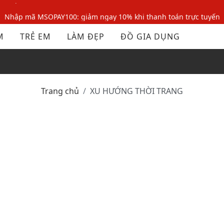
Nhập mã MSOPAY100: giảm ngay 10% khi thanh toán trực tuyến
Nhập mã: MSOXINCHAO - Giảm 10% đơn đầu cho thành viên mới!
M
TRẺ EM
LÀM ĐẸP
ĐỒ GIA DỤNG
Nhập mã MSOPAY100: giảm ngay 10% khi thanh toán trực tuyến
Nhập mã: MSOXINCHAO - Giảm 10% đơn đầu cho thành viên mới!
Trang chủ
XU HƯỚNG THỜI TRANG