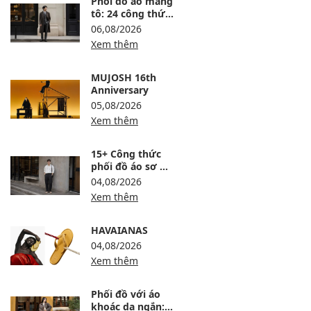
Phối đồ áo măng
tô: 24 công thức
sang, ấm và
06,08/2026
không bị nuốt
Xem thêm
dáng
MUJOSH 16th
Anniversary
05,08/2026
Xem thêm
15+ Công thức
phối đồ áo sơ mi
trắng nam lịch
04,08/2026
lãm, trẻ và dễ
Xem thêm
mặc
HAVAIANAS
04,08/2026
Xem thêm
Phối đồ với áo
khoác dạ ngắn: