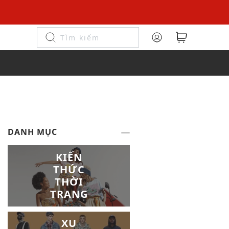
DANH MỤC
KIẾN
THỨC
THỜI
TRANG
XU