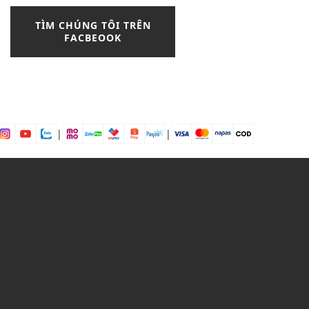
maisononline
mlb
mẫu áo khoác nam
TÌM CHÚNG TÔI TRÊN
FACBEOOK
mẫu áo thun phổ biến
NERDY
nón mlb
phong cách Acubi style
phong cách cut out
Phong cách Y2K
phái nữ
|
|
phân biệt áo blazer và vest
phối màu trendy
phối quần jeans nữ
phối đồ chuẩn hàn
phối đồ với giày dr martens
phối đồ với quần biker đẹp
phối đồ với áo ống
phụ kiện phối với đầm đen
quần jeans
quần jeans nữ