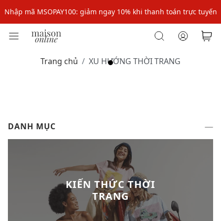
Nhập mã MSOPAY100: giảm ngay 10% khi thanh toán trực tuyến
Nhập mã: MSOXINCHAO - Giảm 10% đơn đầu cho thành viên mới!
Nhập mã MSOPAY100: giảm ngay 10% khi thanh toán trực tuyến
Trang chủ
XU HƯỚNG THỜI TRANG
Nhập mã: MSOXINCHAO - Giảm 10% đơn đầu cho thành viên mới!
DANH MỤC
KIẾN THỨC THỜI
TRANG