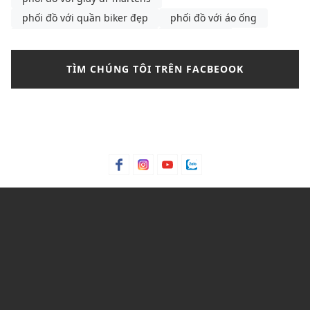
phối đồ với quần biker đẹp
phối đồ với áo ống
phụ kiện phối với đầm đen
quần jeans
quần jeans nữ
sandals
tay phồng nữ
TÌM CHÚNG TÔI TRÊN FACBEOOK
thương hiệu áo khoác nam
Thương hiệu áo sơ mi nam cao cấp
thời trang nữ
thời trang nữ 2023
thời trang tuổi 20
túi mlb
túi mlb chính hãng
vest nữ
xu hướng
xu hướng sandal mùa hè
xu hướng sandal mùa hè dành cho nữ
Xu hướng thời trang 2023
y2k
áo cuban
áo khoác
áo khoác blazer nữ
áo khoác da
áo khoác kaki nam
áo khoác lửng
áo khoác lửng nữ
áo khoác nam
áo khoác nữ
áo khoác phối mũ nam
áo khoác thể thao nam
áo sơ mi
áo sơ mi cách điệu
áo sơ mi nam
áo sơ mi nữ
áo tay dài
áo thun