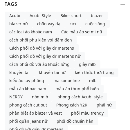
TAGS
Acubi
Acubi Style
Biker short
blazer
blazer nữ
chân váy dạ
cici
cuộc sống
các loại áo khoác nam
Các mẫu áo sơ mi nữ
cách phối phụ kiện với đầm đen
Cách phối đồ với giày dr martens
Cách phối đồ với giày dr martens nữ
cách phối đồ với áo khoác lửng
giày mlb
khuyên tai
khuyên tai nữ
kiến thức thời trang
kiểu áo tay phồng
maisononline
mlb
mẫu áo khoác nam
mẫu áo thun phổ biến
NERDY
nón mlb
phong cách Acubi style
phong cách cut out
Phong cách Y2K
phái nữ
phân biệt áo blazer và vest
phối màu trendy
phối quần jeans nữ
phối đồ chuẩn hàn
phối đồ với giày dr martens