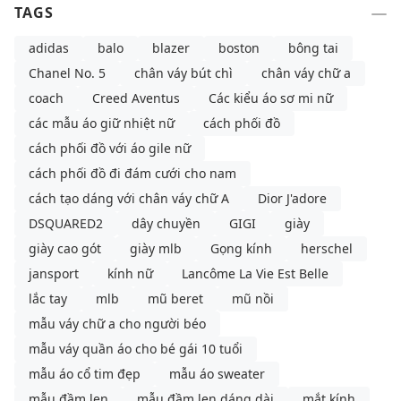
TAGS
adidas
balo
blazer
boston
bông tai
Chanel No. 5
chân váy bút chì
chân váy chữ a
coach
Creed Aventus
Các kiểu áo sơ mi nữ
các mẫu áo giữ nhiệt nữ
cách phối đồ
cách phối đồ với áo gile nữ
cách phối đồ đi đám cưới cho nam
cách tạo dáng với chân váy chữ A
Dior J'adore
DSQUARED2
dây chuyền
GIGI
giày
giày cao gót
giày mlb
Gọng kính
herschel
jansport
kính nữ
Lancôme La Vie Est Belle
lắc tay
mlb
mũ beret
mũ nồi
mẫu váy chữ a cho người béo
mẫu váy quần áo cho bé gái 10 tuổi
mẫu áo cổ tim đẹp
mẫu áo sweater
mẫu đầm len
mẫu đầm len dáng dài
mắt kính