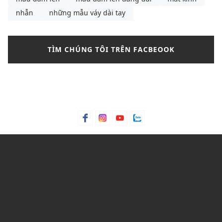
nhẫn
những mẫu váy dài tay
những mẫu váy dài tay Thu Đông
những mẫu váy hồng cánh sen
những mẫu váy đẹp
TÌM CHÚNG TÔI TRÊN FACBEOOK
nikle
nước hoa
outfit thu đông
Paco Rabanne 1 Million
pedro
phối chân váy chữ a phối với áo gì
phối túi xách
phối đồ với chân váy chữ a
phối đồ với converse cổ cao nữ
phối đồ với shoulder bag
phối đồ với túi kẹp nách
phối đồ với túi đeo vai
phối đồ với áo giữ nhiệt nữ
phối đồ với áo khoác phao nữ dáng dài
phối đồ đi du lịch Sapa
phụ kiện
quần jean
quần jean nam
quần nữ
quần tây nữ
quần tây nữ thanh lịch
quầy tây nữ
Sapa
shop đồ tập yoga
suit
tactical
Thierry Mugler Angel
thời trang nữ