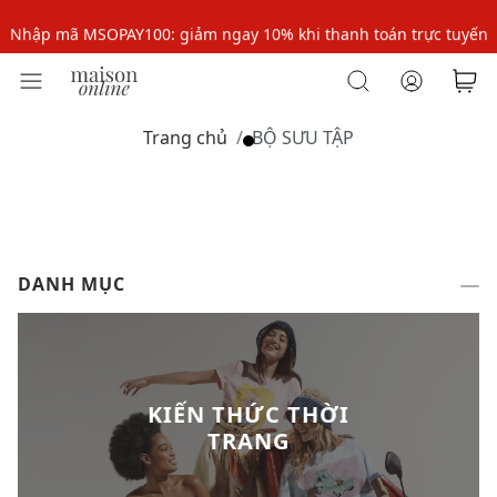
Nhập mã MSOPAY100: giảm ngay 10% khi thanh toán trực tuyến
Nhập mã: MSOXINCHAO - Giảm 10% đơn đầu cho thành viên mới!
Nhập mã MSOPAY100: giảm ngay 10% khi thanh toán trực tuyến
Trang chủ
BỘ SƯU TẬP
Nhập mã: MSOXINCHAO - Giảm 10% đơn đầu cho thành viên mới!
DANH MỤC
KIẾN THỨC THỜI
TRANG