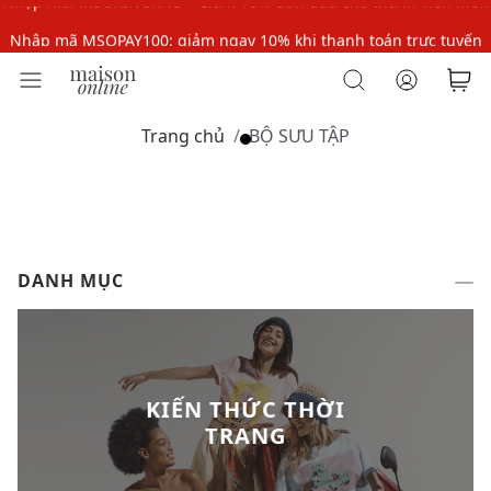
Nhập mã MSOPAY100: giảm ngay 10% khi thanh toán trực tuyến
Nhập mã: MSOXINCHAO - Giảm 10% đơn đầu cho thành viên mới!
Nhập mã MSOPAY100: giảm ngay 10% khi thanh toán trực tuyến
Trang chủ
BỘ SƯU TẬP
Nhập mã: MSOXINCHAO - Giảm 10% đơn đầu cho thành viên mới!
DANH MỤC
KIẾN THỨC THỜI
TRANG