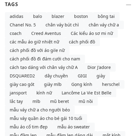
TAGS
adidas
balo
blazer
boston
bông tai
Chanel No. 5
chân váy bút chì
chân váy chữ a
coach
Creed Aventus
Các kiểu áo sơ mi nữ
các mẫu áo giữ nhiệt nữ
cách phối đồ
cách phối đồ với áo gile nữ
cách phối đồ đi đám cưới cho nam
cách tạo dáng với chân váy chữ A
Dior J'adore
DSQUARED2
dây chuyền
GIGI
giày
giày cao gót
giày mlb
Gọng kính
herschel
jansport
kính nữ
Lancôme La Vie Est Belle
lắc tay
mlb
mũ beret
mũ nồi
mẫu váy chữ a cho người béo
mẫu váy quần áo cho bé gái 10 tuổi
mẫu áo cổ tim đẹp
mẫu áo sweater
mẫu đầm len
mẫu đầm len dáng dài
mắt kính