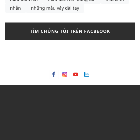
nhẫn
những mẫu váy dài tay
những mẫu váy dài tay Thu Đông
những mẫu váy hồng cánh sen
những mẫu váy đẹp
TÌM CHÚNG TÔI TRÊN FACBEOOK
nikle
nước hoa
outfit thu đông
Paco Rabanne 1 Million
pedro
phối chân váy chữ a phối với áo gì
phối túi xách
phối đồ với chân váy chữ a
phối đồ với converse cổ cao nữ
phối đồ với shoulder bag
phối đồ với túi kẹp nách
phối đồ với túi đeo vai
phối đồ với áo giữ nhiệt nữ
phối đồ với áo khoác phao nữ dáng dài
phối đồ đi du lịch Sapa
phụ kiện
quần jean
quần jean nam
quần nữ
quần tây nữ
quần tây nữ thanh lịch
quầy tây nữ
Sapa
shop đồ tập yoga
suit
tactical
Thierry Mugler Angel
thời trang nữ