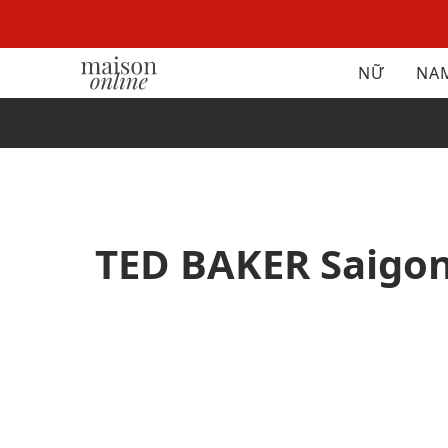
NỮ
NA
TED BAKER Saigon 