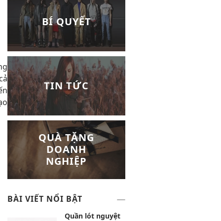
BÍ QUYẾT
ng
cả
TIN TỨC
ến
ạo
QUÀ TẶNG
DOANH
NGHIỆP
BÀI VIẾT NỔI BẬT
Quần lót nguyệt