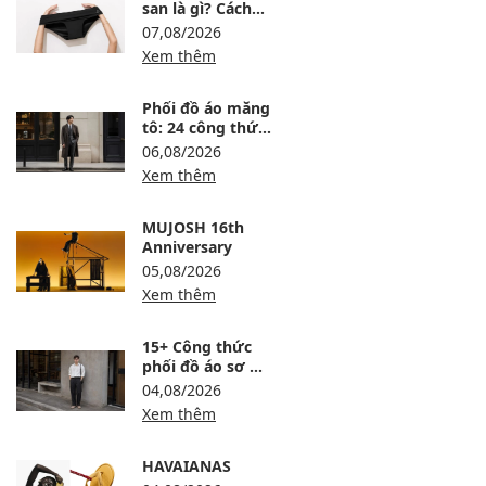
san là gì? Cách
dùng, ưu nhược
07,08/2026
điểm và lưu ý khi
Xem thêm
chọn
Phối đồ áo măng
tô: 24 công thức
sang, ấm và
06,08/2026
không bị nuốt
Xem thêm
dáng
MUJOSH 16th
Anniversary
05,08/2026
Xem thêm
15+ Công thức
phối đồ áo sơ mi
trắng nam lịch
04,08/2026
lãm, trẻ và dễ
Xem thêm
mặc
HAVAIANAS