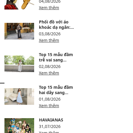
04,08/2026
Xem thêm
Phối đồ với áo
khoác dạ ngắn:
12 công thức ấm,
03,08/2026
gọn và sang
Xem thêm
Top 15 mẫu đầm
trễ vai sang
trọng, dự tiệc
02,08/2026
thanh lịch
Xem thêm
Top 15 mẫu đầm
hai dây sang
trọng, thanh lịch
01,08/2026
Xem thêm
HAVAIANAS
31,07/2026
Xem thêm