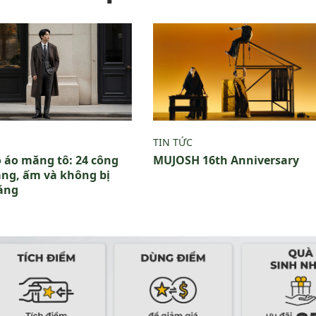
TIN TỨC
ồ áo măng tô: 24 công
MUJOSH 16th Anniversary
ang, ấm và không bị
áng