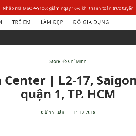
Nhập mã MSOPAY100: giảm ngay 10% khi thanh toán trực tuyến
Nhập mã: MSOXINCHAO - Giảm 10% đơn đầu cho thành viên mới!
M
TRẺ EM
LÀM ĐẸP
ĐỒ GIA DỤNG
Nhập mã MSOPAY100: giảm ngay 10% khi thanh toán trực tuyến
Nhập mã: MSOXINCHAO - Giảm 10% đơn đầu cho thành viên mới!
Store Hồ Chí Minh
Center | L2-17, Saigon 
quận 1, TP. HCM
0 bình luận
11.12.2018