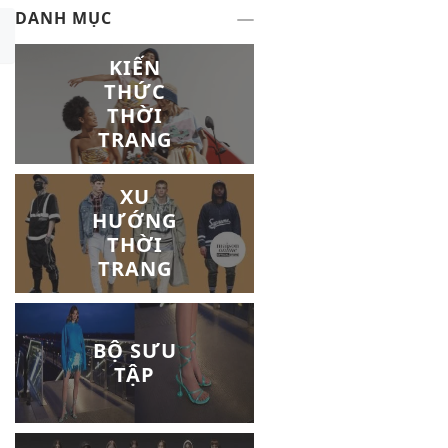
DANH MỤC
KIẾN
THỨC
THỜI
TRANG
XU
HƯỚNG
THỜI
TRANG
BỘ SƯU
TẬP