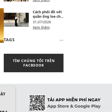
Cách phối đồ với
quần ống loe cho
người lùn: 8 công
31,07/2026
thức tôn dáng
Xem thêm
TAGS
TÌM CHÚNG TÔI TRÊN
FACBEOOK