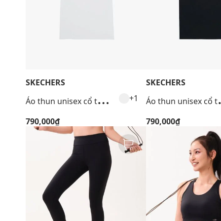
SKECHERS
SKECHERS
Á
o thun unisex cổ tròn tay ngắn Performance
o thun unis
+1
790,000₫
790,000₫