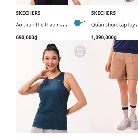
SKECHERS
SKECHERS
Á
o thun thể thao nữ tay ngắn Performance
uần short tập 
+1
690,000₫
1,090,000₫