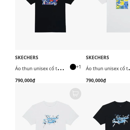
SKECHERS
SKECHERS
Á
o thun unisex cổ tròn tay ngắn Performance
o thun unis
+1
790,000₫
790,000₫