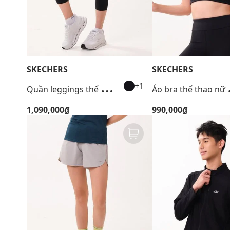
SKECHERS
SKECHERS
Q
uần leggings thể thao nữ Walking Performance
o bra t
+1
1,090,000₫
990,000₫