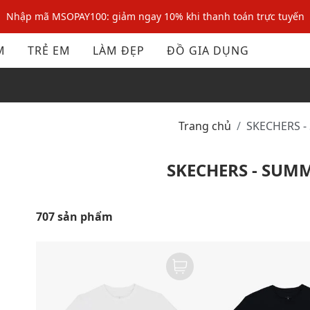
Nhập mã MSOPAY100: giảm ngay 10% khi thanh toán trực tuyến
Nhập mã: MSOXINCHAO - Giảm 10% đơn đầu cho thành viên mới!
M
TRẺ EM
LÀM ĐẸP
ĐỒ GIA DỤNG
Nhập mã MSOPAY100: giảm ngay 10% khi thanh toán trực tuyến
Nhập mã: MSOXINCHAO - Giảm 10% đơn đầu cho thành viên mới!
Trang chủ
SKECHERS 
SKECHERS - SUM
707 sản phẩm