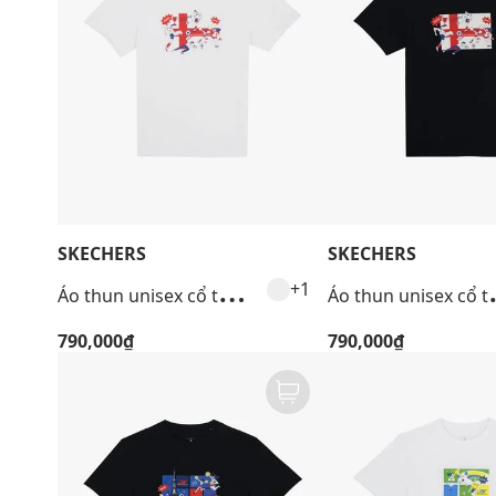
SKECHERS
SKECHERS
Á
o thun unisex cổ tròn tay ngắn Performance
o thun unis
+1
790,000₫
790,000₫