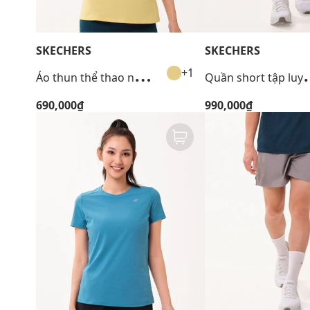
SKECHERS
SKECHERS
Á
o thun thể thao nữ tay ngắn Performance
uần short tập 
+1
690,000₫
990,000₫