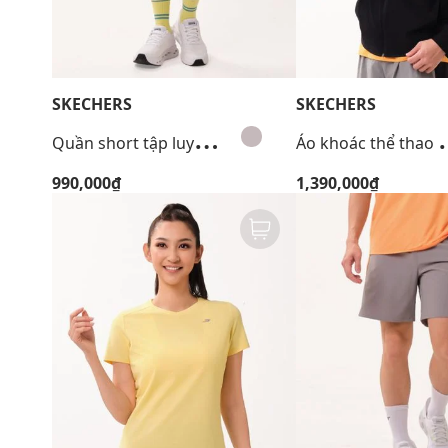
SKECHERS
SKECHERS
Q
uần short tập luyện nữ Walking Performance
o khoác thể tha
990,000₫
1,390,000₫