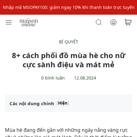
Nhập mã: MSOXINCHAO - Giảm 10% đơn đầu cho thành viên mới!
Nhập mã MSOPAY100: giảm ngay 10% khi thanh toán trực tuyến
Nhập mã: MSOXINCHAO - Giảm 10% đơn đầu cho thành viên mới!
BÍ QUYẾT
8+ cách phối đồ mùa hè cho nữ
cực sành điệu và mát mẻ
0 bình luận
12.08.2024
Các nội dung chính
[
Hiện
]
Mùa hè đang đến gần với những ngày nắng vàng rực