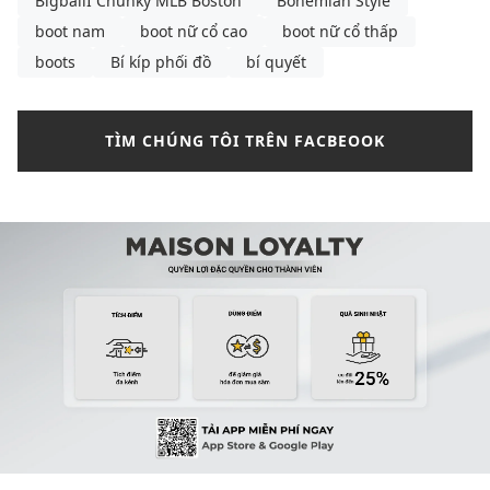
BigballI Chunky MLB Boston
Bohemian Style
boot nam
boot nữ cổ cao
boot nữ cổ thấp
boots
Bí kíp phối đồ
bí quyết
TÌM CHÚNG TÔI TRÊN FACBEOOK