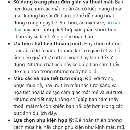
Sử dụng trang phục đơn giản và thoải mái:
Bạn
nên lựa chọn các mẫu quần áo có kiểu dáng thoải
mái, không bó sát để bạn có thể dễ dàng hoạt
động trong ngày hè. Áo thun, áo oversize,
áo hai
dây
hay áo croptop kết hợp với quần short hoặc
chân váy sẽ là những gợi ý hoàn hảo.
Ưu tiên chất liệu thoáng mát:
Hãy chọn những
loại vải có khả năng thoáng khí, co giãn tốt và hút
ẩm hiệu quả như cotton, voan hay lanh để sử
dụng. Những chất liệu này sẽ giúp bạn cảm thấy
dễ chịu hơn trong những ngày hè oi ả.
Màu sắc và họa tiết tươi sáng:
Đối với trang
phục mùa hè, hãy ưu tiên màu sắc tươi sáng và
họa tiết hoa lá để tạo cảm giác mát mẻ và vui tươi.
Những chi tiết này không chỉ giúp bạn cảm thấy
thoải mái mà còn khiến bạn nổi bật hơn trong các
bức ảnh du lịch đấy.
Lựa chọn phụ kiện hợp lý:
Để hoàn thiện phong
cách mùa hè, hãy chọn phụ kiện như kính mát, mũ,