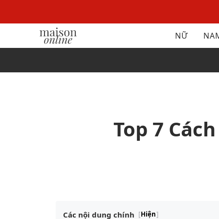
NỮ
NA
Top 7 Cách
Các nội dung chính
[
Hiện
]