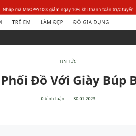
Nhập mã MSOPAY100: giảm ngay 10% khi thanh toán trực tuyến
Nhập mã: MSOXINCHAO - Giảm 10% đơn đầu cho thành viên mới!
M
TRẺ EM
LÀM ĐẸP
ĐỒ GIA DỤNG
Nhập mã MSOPAY100: giảm ngay 10% khi thanh toán trực tuyến
Nhập mã: MSOXINCHAO - Giảm 10% đơn đầu cho thành viên mới!
TIN TỨC
 Phối Đồ Với Giày Búp 
0 bình luận
30.01.2023