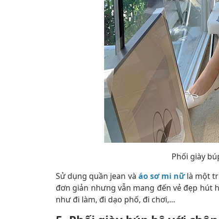
Phối giày bú
Sử dụng quần jean và
áo sơ mi nữ
là một 
đơn giản nhưng vẫn mang đến vẻ đẹp hút h
như đi làm, đi dạo phố, đi chơi,...