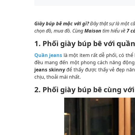
Giày búp bê mặc với gì?
Đây thật sự là một câ
chọn đồ, mua đồ. Cùng
Maison
tìm hiểu về
7
c
1. Phối giày búp bê với quầ
Quần jeans
là một item rất dễ phối, có thể
đều mang đến một phong cách năng động, 
jeans skinny
để thấy được thấy vẻ đẹp năn
chịu, thoải mái nhất.
2. Phối giày búp bê cùng vớ