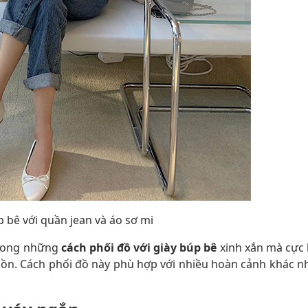
p bê với quần jean và áo sơ mi
trong những
cách phối đồ với giày búp bê
xinh xắn mà cực 
ồn. Cách phối đồ này phù hợp với nhiều hoàn cảnh khác n