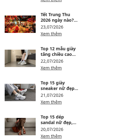
đáng mua
Tết Trung Thu
2026 ngày nào?
Ngày mấy dương
23,07/2026
lịch và nên chuẩn
Xem thêm
bị gì?
Top 12 mẫu giày
tăng chiều cao
nữ dễ phối, êm
22,07/2026
chân đáng tham
Xem thêm
khảo
Top 15 giày
sneaker nữ đẹp,
dễ phối và đáng
21,07/2026
mua tại Maison
Xem thêm
Online
Top 15 dép
sandal nữ đẹp,
dễ phối và đáng
20,07/2026
mua tại Maison
Xem thêm