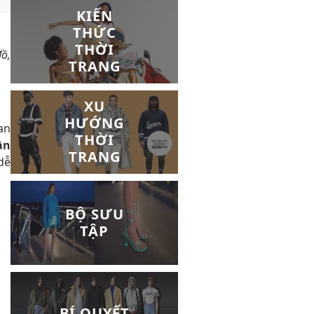
KIẾN
THỨC
THỜI
đồ,
TRANG
XU
HƯỚNG
an
THỜI
ần
TRANG
dễ
BỘ SƯU
TẬP
BÍ QUYẾT