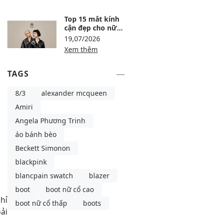
Online
Top 15 mắt kính
cận đẹp cho nữ
mặt tròn, gọn
19,07/2026
mặt và dễ đeo
Xem thêm
TAGS
8/3
alexander mcqueen
Amiri
Angela Phương Trinh
áo bánh bèo
Beckett Simonon
blackpink
blancpain swatch
blazer
boot
boot nữ cổ cao
hỉ
boot nữ cổ thấp
boots
ải