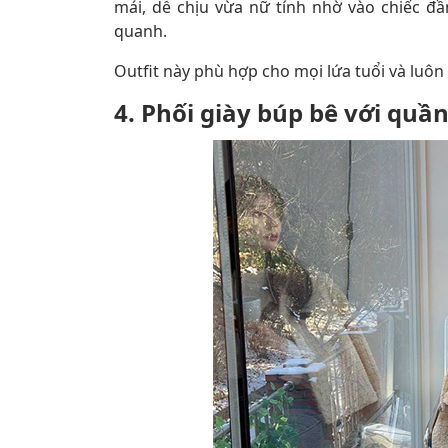
mái, dễ chịu vừa nữ tính nhờ vào chiếc đ
quanh.
Outfit này phù hợp cho mọi lứa tuổi và luôn
4. Phối giày búp bê với quầ