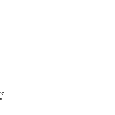
kỳ
hư