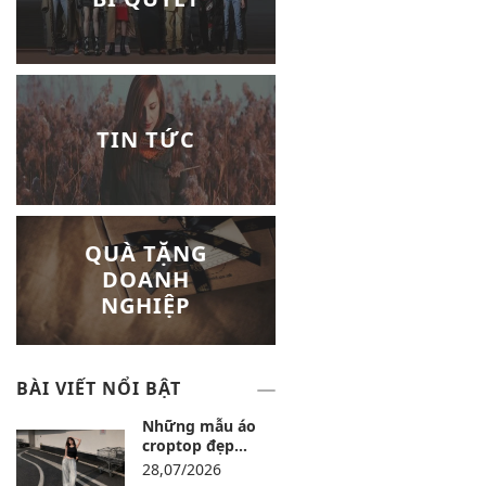
TIN TỨC
QUÀ TẶNG
DOANH
NGHIỆP
BÀI VIẾT NỔI BẬT
Những mẫu áo
croptop đẹp
nhất: Top 15 mẫu
28,07/2026
dễ phối