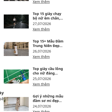
Xem thêm
Top 15 giày chạy
bộ nữ êm chân,
đáng mua tại
27,07/2026
Maison Online
Xem thêm
Top 15+ Mẫu Đầm
Trung Niên Đẹp
Nhất Hiện Nay
26,07/2026
Xem thêm
Top giày cầu lông
cho nữ đáng
tham khảo tại
25,07/2026
Maison Online
Xem thêm
ày
Gợi ý những mẫu
sẽ
đầm sơ mi đẹp
nhất, kiểu dáng
24,07/2026
thịnh hành và
Xem thêm