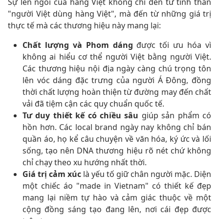
Sự lên ngôi của hàng Việt không chỉ đến từ tinh thần
"người Việt dùng hàng Việt", mà đến từ những giá trị
thực tế mà các thương hiệu này mang lại:
Chất lượng và Phom dáng
được tối ưu hóa vì
không ai hiểu cơ thể người Việt bằng người Việt.
Các thương hiệu nội địa ngày càng chú trọng tôn
lên vóc dáng đặc trưng của người Á Đông, đồng
thời chất lượng hoàn thiện từ đường may đến chất
vải đã tiệm cận các quy chuẩn quốc tế.
Tư duy thiết kế có chiều sâu
giúp sản phẩm có
hồn hơn. Các local brand ngày nay không chỉ bán
quần áo, họ kể câu chuyện về văn hóa, ký ức và lối
sống, tạo nên DNA thương hiệu rõ nét chứ không
chỉ chạy theo xu hướng nhất thời.
Giá trị cảm xúc
là yếu tố giữ chân người mặc. Diện
một chiếc áo "made in Vietnam" có thiết kế đẹp
mang lại niềm tự hào và cảm giác thuộc về một
cộng đồng sáng tạo đang lên, nơi cái đẹp được