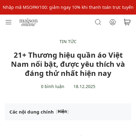
Nhập mã MSOPAY100: giảm ngay 10% khi thanh toán trực tuyến
Nhập mã: MSOXINCHAO - Giảm 10% đơn đầu cho thành viên mới!
Nhập mã MSOPAY100: giảm ngay 10% khi thanh toán trực tuyến
Nhập mã: MSOXINCHAO - Giảm 10% đơn đầu cho thành viên mới!
TIN TỨC
21+ Thương hiệu quần áo Việt
Nam nổi bật, được yêu thích và
đáng thử nhất hiện nay
0 bình luận
18.12.2025
Các nội dung chính
[
Hiện
]