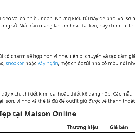
 đeo vai có nhiều ngăn. Những kiểu túi này dễ phối với sơ m
công sở. Nếu cần mang laptop hoặc tài liệu, hãy chọn túi to
túi có charm sẽ hợp hơn vì nhẹ, tiện di chuyển và tạo cảm gi
ns,
sneaker
hoặc
váy ngắn
, một chiếc túi nhỏ có màu nổi nh
ây xích, chi tiết kim loại hoặc thiết kế dáng hộp. Các mẫu
, son, ví nhỏ và thẻ là đủ để outfit giữ được vẻ thanh thoát
 đẹp tại Maison Online
Thương hiệu
Giá bán