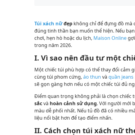
Túi xách nữ
đẹp
không chỉ để đựng đồ mà cò
đúng tinh thần bạn muốn thể hiện. Nếu bạn đ
chơi, hẹn hò hoặc du lịch,
Maison Online
gợi
trong năm 2026.
I. Vì sao nên đầu tư một chi
Một chiếc túi phù hợp có thể thay đổi cảm g
cùng túi phom cứng,
áo thun
và
quần jeans
sẽ gọn gàng hơn nếu có một chiếc túi đủ ng
Điểm quan trọng không phải là chọn chiếc t
sắc
và
hoàn cảnh sử dụng
. Với người mới 
màu dễ phối nhất. Nếu tủ đồ đã có nhiều màu
liệu nổi bật hơn để tạo điểm nhấn.
II. Cách chọn túi xách nữ t