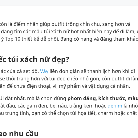
n là điểm nhấn giúp outfit trông chỉn chu, sang hơn và
ang tìm các mẫu túi xách nữ hot nhất hiện nay để đi làm, 
 ý Top 10 thiết kế dễ phối, đang có hàng và đáng tham khả
ếc túi xách nữ đẹp?
iác của cả set đồ.
Váy
liền đơn giản sẽ thanh lịch hơn khi đi
sẽ thời trang hơn với túi đeo chéo nhỏ gọn, còn outfit đi là
ăn để chứa điện thoại, ví, mỹ phẩm và vật dụng cá nhân.
úi đắt nhất, mà là chọn đúng
phom dáng
,
kích thước
,
mà
bắt đầu, các gam đen, be, nâu, trắng kem hoặc
denim
là nh
 trung tính, bạn có thể chọn túi họa tiết, charm hoặc chất
heo nhu cầu