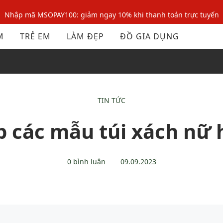
Nhập mã MSOPAY100: giảm ngay 10% khi thanh toán trực tuyến
Nhập mã: MSOXINCHAO - Giảm 10% đơn đầu cho thành viên mới!
M
TRẺ EM
LÀM ĐẸP
ĐỒ GIA DỤNG
Nhập mã MSOPAY100: giảm ngay 10% khi thanh toán trực tuyến
Nhập mã: MSOXINCHAO - Giảm 10% đơn đầu cho thành viên mới!
TIN TỨC
p các mẫu túi xách nữ 
0 bình luận
09.09.2023