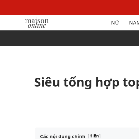
NỮ
NA
Siêu tổng hợp to
Các nội dung chính
[
Hiện
]