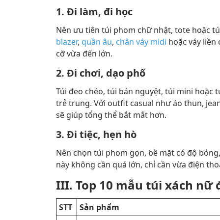
1. Đi làm, đi học
Nên ưu tiên túi phom chữ nhật, tote hoặc túi
blazer
,
quần âu
,
chân váy midi
hoặc váy liền 
cỡ vừa đến lớn.
2. Đi chơi, dạo phố
Túi đeo chéo, túi bán nguyệt, túi mini hoặc 
trẻ trung. Với outfit casual như áo thun, jea
sẽ giúp tổng thể bắt mắt hơn.
3. Đi tiệc, hẹn hò
Nên chọn túi phom gọn, bề mặt có độ bóng, d
này không cần quá lớn, chỉ cần vừa điện thoại
III. Top 10 mẫu túi xách nữ
STT
Sản phẩm