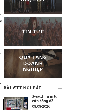
i,
te
TIN TỨC
ác
ẹ
QUÀ TẶNG
DOANH
NGHIỆP
.
BÀI VIẾT NỔI BẬT
Swatch ra mắt
cửa hàng đầu
tiên tại Lotte Mall
08,08/2026
Tây Hồ