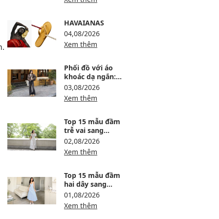
mặc
HAVAIANAS
04,08/2026
Xem thêm
n.
Phối đồ với áo
khoác dạ ngắn:
12 công thức ấm,
03,08/2026
gọn và sang
Xem thêm
Top 15 mẫu đầm
trễ vai sang
trọng, dự tiệc
02,08/2026
thanh lịch
Xem thêm
Top 15 mẫu đầm
hai dây sang
trọng, thanh lịch
01,08/2026
Xem thêm