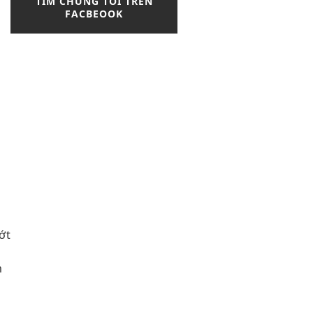
TÌM CHÚNG TÔI TRÊN
FACBEOOK
ớt
m