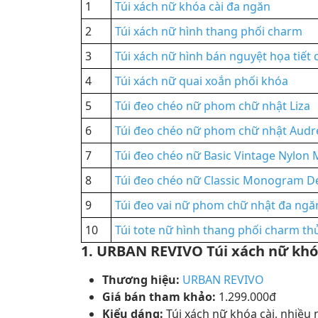
1
Túi xách nữ khóa cài đa ngăn
2
Túi xách nữ hình thang phối charm
3
Túi xách nữ hình bán nguyệt họa tiết 
4
Túi xách nữ quai xoắn phối khóa
5
Túi đeo chéo nữ phom chữ nhật Liza
6
Túi đeo chéo nữ phom chữ nhật Audr
7
Túi đeo chéo nữ Basic Vintage Nylon 
8
Túi đeo chéo nữ Classic Monogram 
9
Túi đeo vai nữ phom chữ nhật đa ngă
10
Túi tote nữ hình thang phối charm th
1. URBAN REVIVO Túi xách nữ khó
Thương hiệu:
URBAN REVIVO
Giá bán tham khảo:
1.299.000đ
Kiểu dáng:
Túi xách nữ khóa cài, nhiều