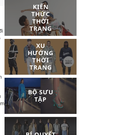
KIẾN
THỨC
THỜI
TRANG
đi
o
XU
HƯỚNG
THỜI
TRANG
m
BỘ SƯU
u
TẬP
óm
BÍ QUYẾT