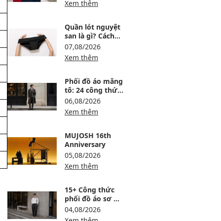
Xem thêm
Quần lót nguyệt
san là gì? Cách
dùng, ưu nhược
07,08/2026
điểm và lưu ý khi
Xem thêm
chọn
Phối đồ áo măng
tô: 24 công thức
sang, ấm và
06,08/2026
không bị nuốt
Xem thêm
dáng
MUJOSH 16th
Anniversary
05,08/2026
Xem thêm
15+ Công thức
phối đồ áo sơ mi
trắng nam lịch
04,08/2026
lãm, trẻ và dễ
Xem thêm