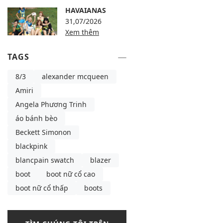
HAVAIANAS
31,07/2026
Xem thêm
TAGS
8/3
alexander mcqueen
Amiri
Angela Phương Trinh
áo bánh bèo
Beckett Simonon
blackpink
blancpain swatch
blazer
boot
boot nữ cổ cao
boot nữ cổ thấp
boots