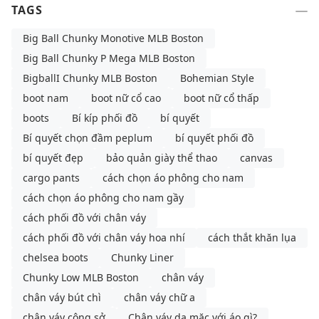
TAGS
Big Ball Chunky Monotive MLB Boston
Big Ball Chunky P Mega MLB Boston
BigballI Chunky MLB Boston
Bohemian Style
boot nam
boot nữ cổ cao
boot nữ cổ thấp
boots
Bí kíp phối đồ
bí quyết
Bí quyết chọn đầm peplum
bí quyết phối đồ
bí quyết đẹp
bảo quản giày thể thao
canvas
cargo pants
cách chọn áo phông cho nam
cách chọn áo phông cho nam gầy
cách phối đồ với chân váy
cách phối đồ với chân váy hoa nhí
cách thắt khăn lụa
chelsea boots
Chunky Liner
Chunky Low MLB Boston
chân váy
chân váy bút chì
chân váy chữ a
chân váy công sở
Chân váy da mặc với áo gì?