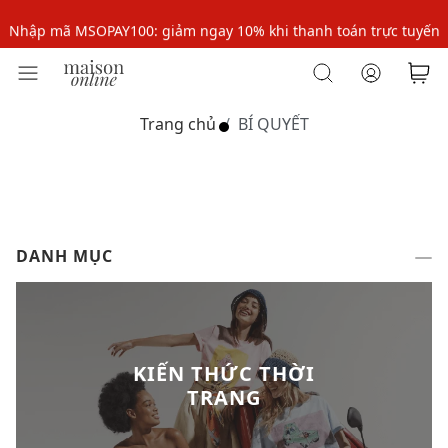
Nhập mã MSOPAY100: giảm ngay 10% khi thanh toán trực tuyến
Nhập mã: MSOXINCHAO - Giảm 10% đơn đầu cho thành viên mới!
Nhập mã MSOPAY100: giảm ngay 10% khi thanh toán trực tuyến
Trang chủ
BÍ QUYẾT
Nhập mã: MSOXINCHAO - Giảm 10% đơn đầu cho thành viên mới!
DANH MỤC
KIẾN THỨC THỜI
TRANG