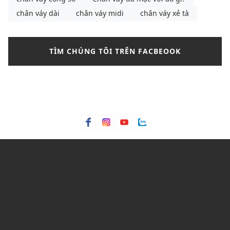
chân váy dài
chân váy midi
chân váy xẻ tà
chân váy đen
chọn đầm peplum
chọn đầm peplum theo từng dáng người
cà vạt
TÌM CHÚNG TÔI TRÊN FACBEOOK
các mẫu dép da nam
cách buộc dây giày
cách chọn dép
cách chọn gọng kính
cách chọn gọng kính phù hợp với khuôn mặt
cách chọn áo ống
cách phối chân váy xếp ly
cách phối áo croptop cho nữ
cách phối đồ
cách phối đồ mùa thu cho nữ
cách phối đồ với chân váy bút chì
Cách phối đồ với chân váy túi hộp
cách phối đồ với áo len cổ tim
cách phối đồ với áo polo nữ
cách phối đồ với áo sơ mi nam tay ngắn
cách phối đồ với áo trễ vai
cách phối đồ đi Đà Lạt
cách tạo dáng với chân váy chữ A