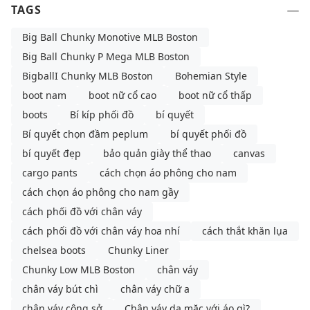
TAGS
Big Ball Chunky Monotive MLB Boston
Big Ball Chunky P Mega MLB Boston
BigballI Chunky MLB Boston
Bohemian Style
boot nam
boot nữ cổ cao
boot nữ cổ thấp
boots
Bí kíp phối đồ
bí quyết
Bí quyết chọn đầm peplum
bí quyết phối đồ
bí quyết đẹp
bảo quản giày thể thao
canvas
cargo pants
cách chọn áo phông cho nam
cách chọn áo phông cho nam gầy
cách phối đồ với chân váy
cách phối đồ với chân váy hoa nhí
cách thắt khăn lụa
chelsea boots
Chunky Liner
Chunky Low MLB Boston
chân váy
chân váy bút chì
chân váy chữ a
chân váy công sở
Chân váy da mặc với áo gì?