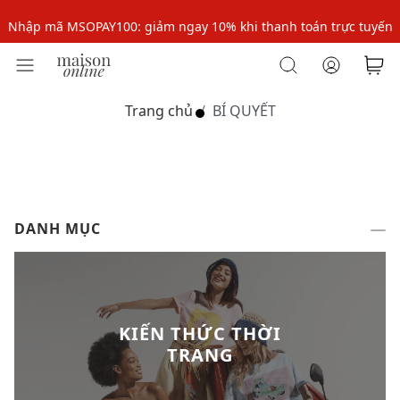
Nhập mã MSOPAY100: giảm ngay 10% khi thanh toán trực tuyến
Nhập mã: MSOXINCHAO - Giảm 10% đơn đầu cho thành viên mới!
Nhập mã MSOPAY100: giảm ngay 10% khi thanh toán trực tuyến
Trang chủ
BÍ QUYẾT
Nhập mã: MSOXINCHAO - Giảm 10% đơn đầu cho thành viên mới!
DANH MỤC
KIẾN THỨC THỜI
TRANG