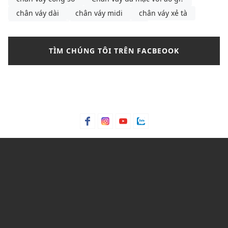
chân váy dài
chân váy midi
chân váy xẻ tà
chân váy đen
chọn đầm peplum
chọn đầm peplum theo từng dáng người
cà vạt
TÌM CHÚNG TÔI TRÊN FACBEOOK
các mẫu dép da nam
cách buộc dây giày
cách chọn dép
cách chọn gọng kính
cách chọn gọng kính phù hợp với khuôn mặt
cách chọn áo ống
cách phối chân váy xếp ly
cách phối áo croptop cho nữ
cách phối đồ
cách phối đồ mùa thu cho nữ
cách phối đồ với chân váy bút chì
Cách phối đồ với chân váy túi hộp
cách phối đồ với áo len cổ tim
cách phối đồ với áo polo nữ
cách phối đồ với áo sơ mi nam tay ngắn
cách phối đồ với áo trễ vai
cách phối đồ đi Đà Lạt
cách tạo dáng với chân váy chữ A