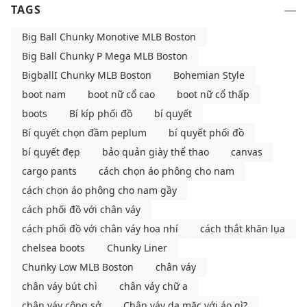
TAGS
Big Ball Chunky Monotive MLB Boston
Big Ball Chunky P Mega MLB Boston
BigballI Chunky MLB Boston
Bohemian Style
boot nam
boot nữ cổ cao
boot nữ cổ thấp
boots
Bí kíp phối đồ
bí quyết
Bí quyết chọn đầm peplum
bí quyết phối đồ
bí quyết đẹp
bảo quản giày thể thao
canvas
cargo pants
cách chọn áo phông cho nam
cách chọn áo phông cho nam gầy
cách phối đồ với chân váy
cách phối đồ với chân váy hoa nhí
cách thắt khăn lụa
chelsea boots
Chunky Liner
Chunky Low MLB Boston
chân váy
chân váy bút chì
chân váy chữ a
chân váy công sở
Chân váy da mặc với áo gì?