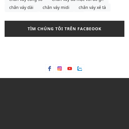
chân váy dài
chân váy midi
chân váy xẻ tà
chân váy đen
chọn đầm peplum
chọn đầm peplum theo từng dáng người
cà vạt
TÌM CHÚNG TÔI TRÊN FACBEOOK
các mẫu dép da nam
cách buộc dây giày
cách chọn dép
cách chọn gọng kính
cách chọn gọng kính phù hợp với khuôn mặt
cách chọn áo ống
cách phối chân váy xếp ly
cách phối áo croptop cho nữ
cách phối đồ
cách phối đồ mùa thu cho nữ
cách phối đồ với chân váy bút chì
Cách phối đồ với chân váy túi hộp
cách phối đồ với áo len cổ tim
cách phối đồ với áo polo nữ
cách phối đồ với áo sơ mi nam tay ngắn
cách phối đồ với áo trễ vai
cách phối đồ đi Đà Lạt
cách tạo dáng với chân váy chữ A