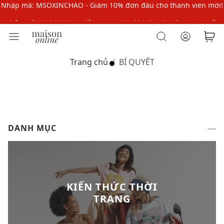
Nhập mã MSOPAY100: giảm ngay 10% khi thanh toán trực tuyến
Nhập mã: MSOXINCHAO - Giảm 10% đơn đầu cho thành viên mới!
Nhập mã MSOPAY100: giảm ngay 10% khi thanh toán trực tuyến
Trang chủ
BÍ QUYẾT
Nhập mã: MSOXINCHAO - Giảm 10% đơn đầu cho thành viên mới!
DANH MỤC
KIẾN THỨC THỜI
TRANG