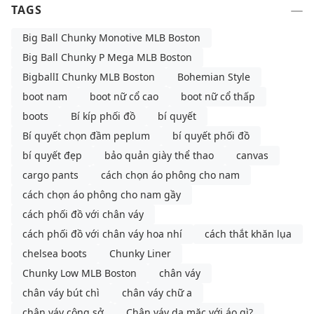
TAGS
Big Ball Chunky Monotive MLB Boston
Big Ball Chunky P Mega MLB Boston
BigballI Chunky MLB Boston
Bohemian Style
boot nam
boot nữ cổ cao
boot nữ cổ thấp
boots
Bí kíp phối đồ
bí quyết
Bí quyết chọn đầm peplum
bí quyết phối đồ
bí quyết đẹp
bảo quản giày thể thao
canvas
cargo pants
cách chọn áo phông cho nam
cách chọn áo phông cho nam gầy
cách phối đồ với chân váy
cách phối đồ với chân váy hoa nhí
cách thắt khăn lụa
chelsea boots
Chunky Liner
Chunky Low MLB Boston
chân váy
chân váy bút chì
chân váy chữ a
chân váy công sở
Chân váy da mặc với áo gì?