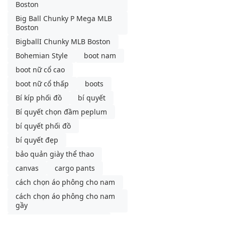
Boston
Big Ball Chunky P Mega MLB
Boston
BigballI Chunky MLB Boston
Bohemian Style
boot nam
boot nữ cổ cao
boot nữ cổ thấp
boots
Bí kíp phối đồ
bí quyết
Bí quyết chọn đầm peplum
bí quyết phối đồ
bí quyết đẹp
bảo quản giày thể thao
canvas
cargo pants
cách chọn áo phông cho nam
cách chọn áo phông cho nam
gầy
cách phối đồ với chân váy