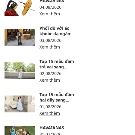
HAVAIANAS
04,08/2026
Xem thêm
Phối đồ với áo
khoác dạ ngắn:
12 công thức ấm,
03,08/2026
gọn và sang
Xem thêm
Top 15 mẫu đầm
trễ vai sang
trọng, dự tiệc
02,08/2026
thanh lịch
Xem thêm
Top 15 mẫu đầm
hai dây sang
trọng, thanh lịch
01,08/2026
Xem thêm
HAVAIANAS
31,07/2026