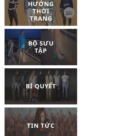
HƯỚNG
THỜI
TRANG
BỘ SƯU
TẬP
BÍ QUYẾT
TIN TỨC