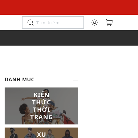
DANH MỤC
KIẾN
THỨC
THỜI
TRANG
XU