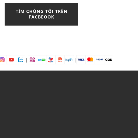
cách phối đồ với chân váy hoa
nhí
TÌM CHÚNG TÔI TRÊN
FACBEOOK
cách thắt khăn lụa
chelsea boots
Chunky Liner
Chunky Low MLB Boston
chân váy
chân váy bút chì
|
|
chân váy chữ a
chân váy công sở
Chân váy da mặc với áo gì?
chân váy dài
chân váy midi
chân váy xẻ tà
chân váy đen
chọn đầm peplum
chọn đầm peplum theo từng
dáng người