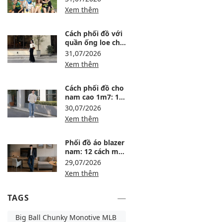
Xem thêm
Cách phối đồ với
quần ống loe cho
người lùn: 8 công
31,07/2026
thức tôn dáng
Xem thêm
Cách phối đồ cho
nam cao 1m7: 15
outfit gọn dáng,
30,07/2026
dễ mặc
Xem thêm
Phối đồ áo blazer
nam: 12 cách mặc
lịch lãm, trẻ và dễ
29,07/2026
ứng dụng
Xem thêm
TAGS
Big Ball Chunky Monotive MLB