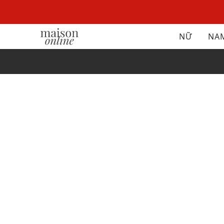
NỮ
NA