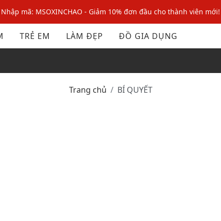
Nhập mã: MSOXINCHAO - Giảm 10% đơn đầu cho thành viên mới!
Nhập mã MSOPAY100: giảm ngay 10% khi thanh toán trực tuyến
M
TRẺ EM
LÀM ĐẸP
ĐỒ GIA DỤNG
Nhập mã: MSOXINCHAO - Giảm 10% đơn đầu cho thành viên mới!
Trang chủ
BÍ QUYẾT