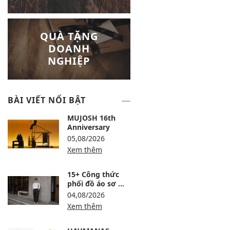
QUÀ TẶNG
DOANH
NGHIỆP
BÀI VIẾT NỔI BẬT
MUJOSH 16th
Anniversary
05,08/2026
Xem thêm
15+ Công thức
phối đồ áo sơ mi
trắng nam lịch
04,08/2026
lãm, trẻ và dễ
Xem thêm
mặc